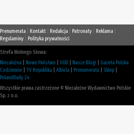
Prenumerata
|
Kontakt
|
Redakcja
|
Patronaty
|
Reklama
|
Regulaminy
|
Polityka prywatności
Strefa Wolnego Słowa:
Niezależna
|
Nowe Państwo
|
VOD
|
Nasze Blogi
|
Gazeta Polska
Codziennie
|
TV Republika
|
Albicla
|
Prenumerata
|
Sklep
|
PolandDaily 24
Wszystkie prawa zastrzeżone © Niezależne Wydawnictwo Polskie
Sp. z o.o.