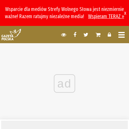
Wsparcie dla mediów Strefy Wolnego Słowa jest niezmiernie
x
ważne! Razem ratujmy niezależne media!
Wspieram TERAZ »
ad