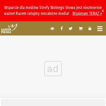
Wsparcie dla mediów Strefy Wolnego Słowa jest niezmiernie
x
ważne! Razem ratujmy niezależne media!
Wspieram TERAZ »
ad