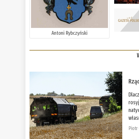
Antoni Rybczyński
Rząd
Dlac
rosy
naty
włas
Piotr