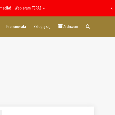
 media!
Wspieram TERAZ »
x
Prenumerata
Zaloguj się
Archiwum