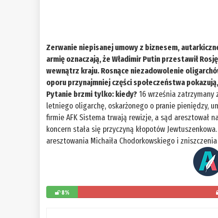
Zerwanie niepisanej umowy z biznesem, autarkiczn
armię oznaczają, że Władimir Putin przestawił Rosję
wewnątrz kraju. Rosnące niezadowolenie oligarchów, 
oporu przynajmniej części społeczeństwa pokazują, ż
Pytanie brzmi tylko: kiedy?
16 września zatrzymany z
letniego oligarchę, oskarżonego o pranie pieniędzy,
firmie AFK Sistema trwają rewizje, a sąd aresztował n
koncern stała się przyczyną kłopotów Jewtuszenkowa.
aresztowania Michaiła Chodorkowskiego i zniszczenia 
8%