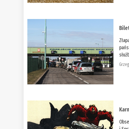
Bile
Złap
pańs
służb
Grzeg
Kar
Obse