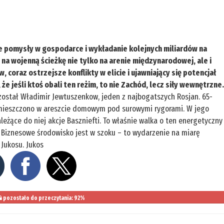
e pomysły w gospodarce i wykładanie kolejnych miliardów na
 na wojenną ścieżkę nie tylko na arenie międzynarodowej, ale i
coraz ostrzejsze konflikty w elicie i ujawniający się potencjał
e jeśli ktoś obali ten reżim, to nie Zachód, lecz siły wewnętrzne
ostał Władimir Jewtuszenkow, jeden z najbogatszych Rosjan. 65-
 umieszczono w areszcie domowym pod surowymi rygorami. W jego
ależące do niej akcje Baszniefti. To właśnie walka o ten energetyczny
 Biznesowe środowisko jest w szoku – to wydarzenie na miarę
Jukosu. Jukos
pozostało do przeczytania: 92%