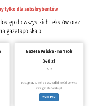
ny tylko dla subskrybentów
dostęp do wszystkich tekstów oraz
 na gazetapolska.pl
e
Gazeta Polska - na 1 rok
340 zł
rocznie
Dostęp przez rok do wszystkich treści serwisu
www.gazetapolska.pl.
WYBIERAM