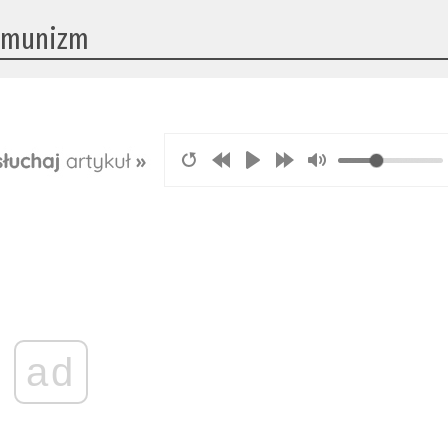
omunizm
ad