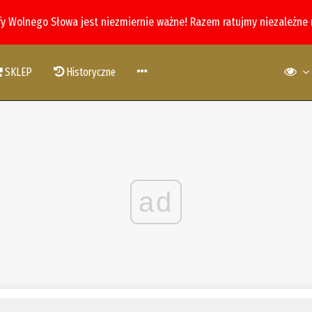
fy Wolnego Słowa jest niezmiernie ważne! Razem ratujmy niezależne
SKLEP
Historyczne
ad