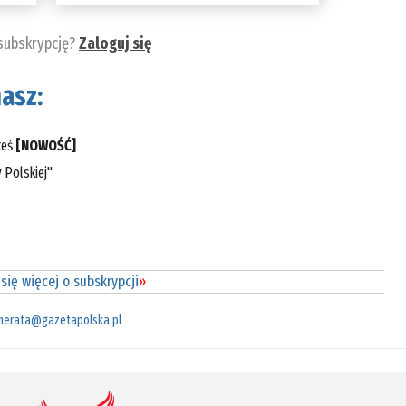
 subskrypcję?
Zaloguj się
asz:
teś
[NOWOŚĆ]
 Polskiej"
się więcej o subskrypcji
»
merata@gazetapolska.pl