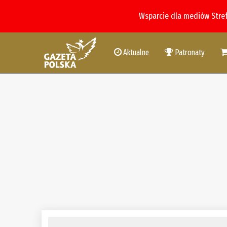
Wsparcie dla mediów Stre
Aktualne
Patronaty