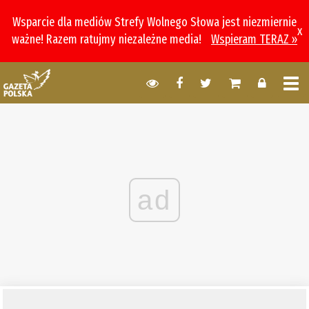
Wsparcie dla mediów Strefy Wolnego Słowa jest niezmiernie
x
ważne! Razem ratujmy niezależne media!
Wspieram TERAZ »
ad