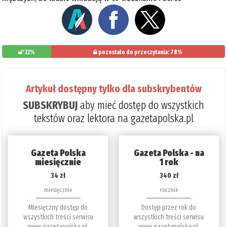
22%
pozostało do przeczytania: 78%
Artykuł dostępny tylko dla subskrybentów
SUBSKRYBUJ
aby mieć dostęp do wszystkich
tekstów oraz lektora na gazetapolska.pl
Gazeta Polska
Gazeta Polska - na
miesięcznie
1 rok
34 zł
340 zł
miesięcznie
rocznie
Miesięczny dostęp do
Dostęp przez rok do
wszystkich treści serwisu
wszystkich treści serwisu
www.gazetapolska.pl.
www.gazetapolska.pl.