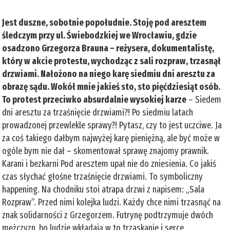
Jest duszne, sobotnie popołudnie. Stoję pod aresztem
śledczym przy ul. Świebodzkiej we Wrocławiu, gdzie
osadzono Grzegorza Brauna – reżysera, dokumentalistę,
który w akcie protestu, wychodząc z sali rozpraw, trzasnął
drzwiami. Nałożono na niego karę siedmiu dni aresztu za
obrazę sądu. Wokół mnie jakieś sto, sto pięćdziesiąt osób.
To protest przeciwko absurdalnie wysokiej karze
– Siedem
dni aresztu za trzaśnięcie drzwiami?! Po siedmiu latach
prowadzonej przewlekle sprawy?! Pytasz, czy to jest uczciwe. Ja
za coś takiego dałbym najwyżej karę pieniężną, ale być może w
ogóle bym nie dał – skomentował sprawę znajomy prawnik.
Karani i bezkarni Pod aresztem upał nie do zniesienia. Co jakiś
czas słychać głośne trzaśnięcie drzwiami. To symboliczny
happening. Na chodniku stoi atrapa drzwi z napisem: „Sala
Rozpraw”. Przed nimi kolejka ludzi. Każdy chce nimi trzasnąć na
znak solidarności z Grzegorzem. Futrynę podtrzymuje dwóch
mężczyzn, bo ludzie wkładają w to trzaskanie i serce