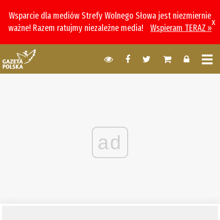
Wsparcie dla mediów Strefy Wolnego Słowa jest niezmiernie
x
ważne! Razem ratujmy niezależne media!
Wspieram TERAZ »
ad