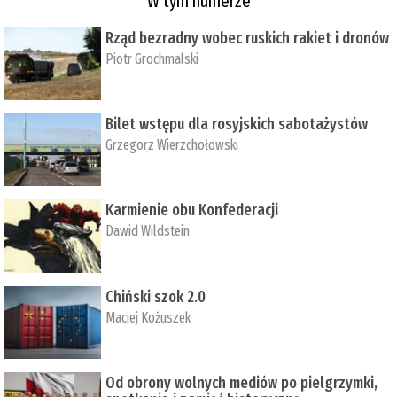
W tym numerze
Rząd bezradny wobec ruskich rakiet i dronów
Piotr Grochmalski
Bilet wstępu dla rosyjskich sabotażystów
Grzegorz Wierzchołowski
Karmienie obu Konfederacji
Dawid Wildstein
Chiński szok 2.0
Maciej Kożuszek
Od obrony wolnych mediów po pielgrzymki,