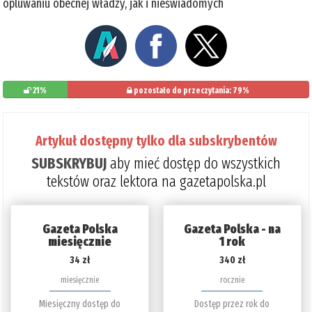
opluwaniu obecnej władzy, jak i nieświadomych
21%
pozostało do przeczytania: 79%
Artykuł dostępny tylko dla subskrybentów
SUBSKRYBUJ
aby mieć dostęp do wszystkich
tekstów oraz lektora na gazetapolska.pl
Gazeta Polska
Gazeta Polska - na
miesięcznie
1 rok
34 zł
340 zł
miesięcznie
rocznie
Miesięczny dostęp do
Dostęp przez rok do