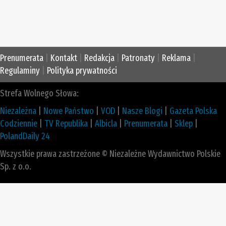
Prenumerata
|
Kontakt
|
Redakcja
|
Patronaty
|
Reklama
|
Regulaminy
|
Polityka prywatności
Strefa Wolnego Słowa:
Niezależna
|
Nowe Państwo
|
VOD
|
Nasze Blogi
|
Gazeta Polska
Codziennie
|
TV Republika
|
Albicla
|
Prenumerata
|
Sklep
|
PolandDaily 24
Wszystkie prawa zastrzeżone © Niezależne Wydawnictwo Polskie
Sp. z o.o.