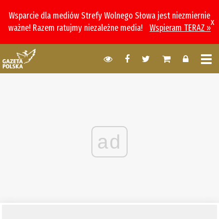
Wsparcie dla mediów Strefy Wolnego Słowa jest niezmiernie
x
ważne! Razem ratujmy niezależne media!
Wspieram TERAZ »
ad