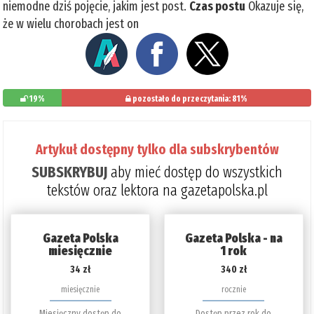
niemodne dziś pojęcie, jakim jest post.
Czas postu
Okazuje się,
że w wielu chorobach jest on
19%
pozostało do przeczytania: 81%
Artykuł dostępny tylko dla subskrybentów
SUBSKRYBUJ
aby mieć dostęp do wszystkich
tekstów oraz lektora na gazetapolska.pl
Gazeta Polska
Gazeta Polska - na
miesięcznie
1 rok
34 zł
340 zł
miesięcznie
rocznie
Miesięczny dostęp do
Dostęp przez rok do