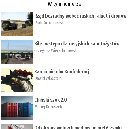
W tym numerze
Rząd bezradny wobec ruskich rakiet i dronów
Piotr Grochmalski
Bilet wstępu dla rosyjskich sabotażystów
Grzegorz Wierzchołowski
Karmienie obu Konfederacji
Dawid Wildstein
Chiński szok 2.0
Maciej Kożuszek
Od obrony wolnych mediów po pielgrzymki,