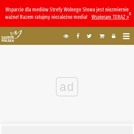
Wsparcie dla mediów Strefy Wolnego Słowa jest niezmiernie
x
ważne! Razem ratujmy niezależne media!
Wspieram TERAZ »
ad