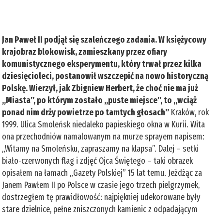
Jan Paweł II podjął się szaleńczego zadania. W księżycowy
krajobraz blokowisk, zamieszkany przez ofiary
komunistycznego eksperymentu, który trwał przez kilka
dziesięcioleci, postanowił wszczepić na nowo historyczną
Polskę. Wierzył, jak Zbigniew Herbert, że choć nie ma już
„Miasta”, po którym zostało „puste miejsce”, to „wciąż
ponad nim drży powietrze po tamtych głosach”
Kraków, rok
1999. Ulica Smoleńsk niedaleko papieskiego okna w Kurii. Wita
ona przechodniów namalowanym na murze sprayem napisem:
„Witamy na Smoleńsku, zapraszamy na klapsa”. Dalej – setki
biało-czerwonych flag i zdjęć Ojca Świętego – taki obrazek
opisałem na łamach „Gazety Polskiej” 15 lat temu. Jeżdżąc za
Janem Pawłem II po Polsce w czasie jego trzech pielgrzymek,
dostrzegłem tę prawidłowość: najpiękniej udekorowane były
stare dzielnice, pełne zniszczonych kamienic z odpadającym