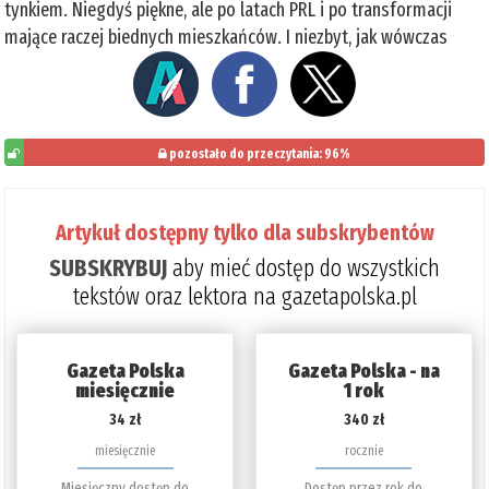
tynkiem. Niegdyś piękne, ale po latach PRL i po transformacji
mające raczej biednych mieszkańców. I niezbyt, jak wówczas
pozostało do przeczytania: 96%
4%
Artykuł dostępny tylko dla subskrybentów
SUBSKRYBUJ
aby mieć dostęp do wszystkich
tekstów oraz lektora na gazetapolska.pl
Gazeta Polska
Gazeta Polska - na
miesięcznie
1 rok
34 zł
340 zł
miesięcznie
rocznie
Miesięczny dostęp do
Dostęp przez rok do