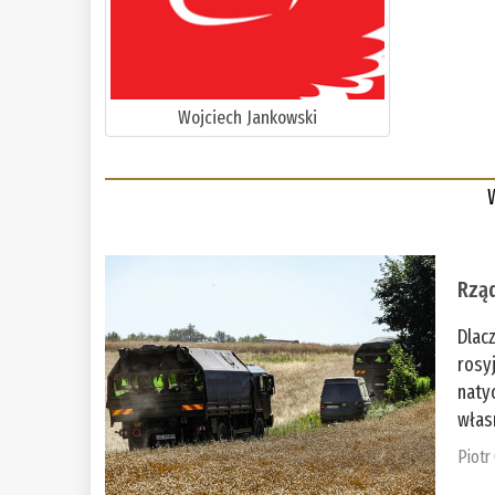
Wojciech Jankowski
Rząd
Dlac
rosy
naty
włas
Piotr