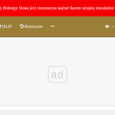
fy Wolnego Słowa jest niezmiernie ważne! Razem ratujmy niezależne
SKLEP
Historyczne
ad