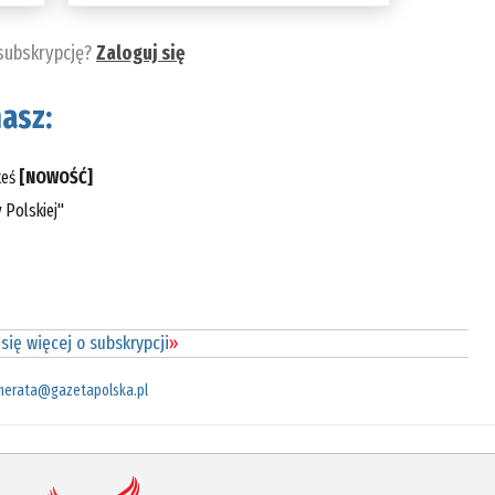
 subskrypcję?
Zaloguj się
asz:
teś
[NOWOŚĆ]
 Polskiej"
się więcej o subskrypcji
»
merata@gazetapolska.pl