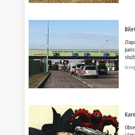
Bile
Złap
pańs
służb
Grzeg
Kar
Obse