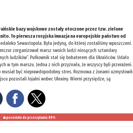
kraińskie bazy wojskowe zostały otoczone przez tzw. zielone
cognito. To pierwsza rosyjska inwazja na europejskie państwo od
edaleko Sewastopola. Była jedyną, do której zostaliśmy wpuszczeni.
Mamczur zorganizował marsz swoich ludzi niosących sztandary
onych ludzików”. Pułkownik stał się bohaterem dla Ukraińców. Udało
h w tym marszu. Jedna z nich przyznała, że wszyscy byli przerażeni.
. To musiał być nieprawdopodobny stres. Rozmowa z żonami uzmysłowił
jscu pozostali lojalni wobec Ukrainy. Wierni przysiędze, są
pozostało do przeczytania: 88%