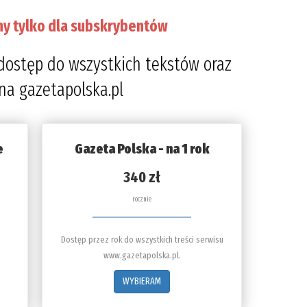
ny tylko dla subskrybentów
dostęp do wszystkich tekstów oraz
 na gazetapolska.pl
e
Gazeta Polska - na 1 rok
340 zł
rocznie
Dostęp przez rok do wszystkich treści serwisu
www.gazetapolska.pl.
WYBIERAM