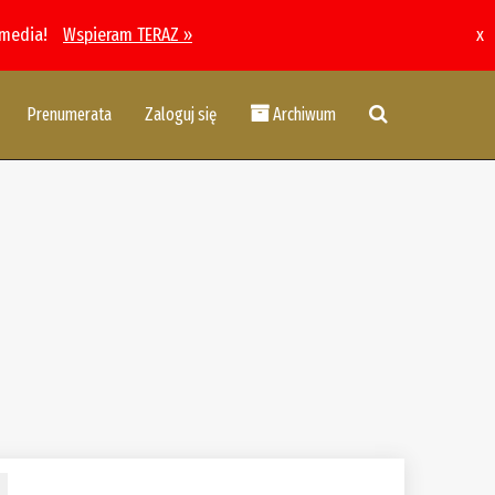
 media!
Wspieram TERAZ »
x
Prenumerata
Zaloguj się
Archiwum