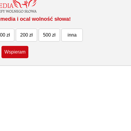
media i ocal wolność słowa!
00 zł
200 zł
500 zł
inna
Wspieram