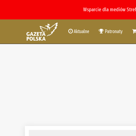
Wsparcie dla mediów Stre
Aktualne
Patronaty