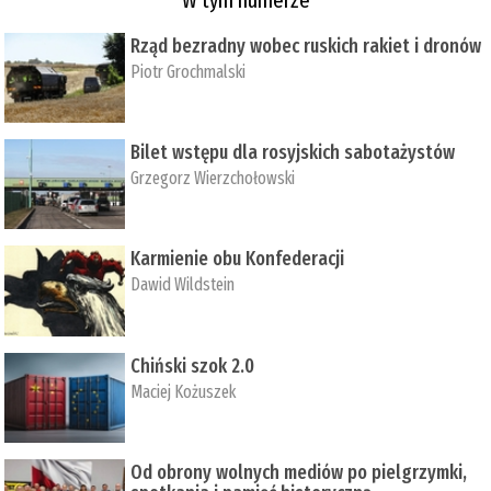
Rząd bezradny wobec ruskich rakiet i dronów
Piotr Grochmalski
Bilet wstępu dla rosyjskich sabotażystów
Grzegorz Wierzchołowski
Karmienie obu Konfederacji
Dawid Wildstein
Chiński szok 2.0
Maciej Kożuszek
Od obrony wolnych mediów po pielgrzymki,