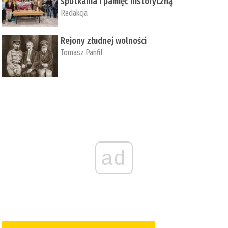
spotkania i pamięć historyczną
Redakcja
Rejony złudnej wolności
Tomasz Panfil
ad