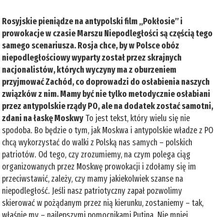
Rosyjskie pieniądze na antypolski film „Pokłosie” i
prowokacje w czasie Marszu Niepodległości są częścią tego
samego scenariusza. Rosja chce, by w Polsce obóz
niepodległościowy wyparty został przez skrajnych
nacjonalistów, których wyczyny ma z oburzeniem
przyjmować Zachód, co doprowadzi do osłabienia naszych
związków z nim. Mamy być nie tylko metodycznie osłabiani
przez antypolskie rządy PO, ale na dodatek zostać samotni,
zdani na łaskę Moskwy
To jest tekst, który wielu się nie
spodoba. Bo będzie o tym, jak Moskwa i antypolskie władze z PO
chcą wykorzystać do walki z Polską nas samych – polskich
patriotów. Od tego, czy zrozumiemy, na czym polega ciąg
organizowanych przez Moskwę prowokacji i zdołamy się im
przeciwstawić, zależy, czy mamy jakiekolwiek szanse na
niepodległość. Jeśli nasz patriotyczny zapał pozwolimy
skierować w pożądanym przez nią kierunku, zostaniemy – tak,
właśnie my – najlepszymi pomocnikami Putina. Nie mniej