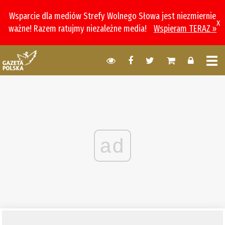
Wsparcie dla mediów Strefy Wolnego Słowa jest niezmiernie
x
ważne! Razem ratujmy niezależne media!
Wspieram TERAZ »
ad