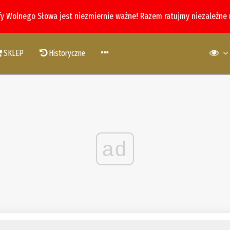
fy Wolnego Słowa jest niezmiernie ważne! Razem ratujmy niezależne
SKLEP
Historyczne
ad