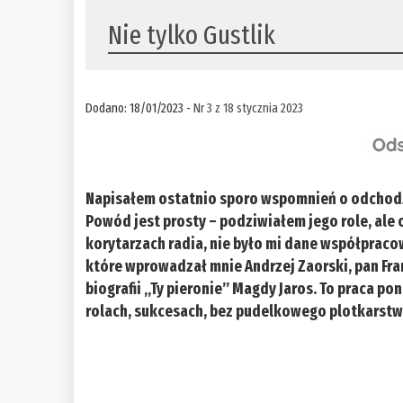
Nie tylko Gustlik
Dodano: 18/01/2023 -
Nr 3 z 18 stycznia 2023
Napisałem ostatnio sporo wspomnień o odchodząc
Powód jest prosty – podziwiałem jego role, ale 
korytarzach radia, nie było mi dane współpracow
które wprowadzał mnie Andrzej Zaorski, pan Fran
biografii „Ty pieronie” Magdy Jaros. To praca p
rolach, sukcesach, bez pudelkowego plotkarst