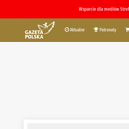
Wsparcie dla mediów Stre
Aktualne
Patronaty