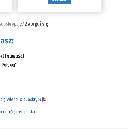
 subskrypcję?
Zaloguj się
asz:
teś
[NOWOŚĆ]
 Polskiej"
się więcej o subskrypcji
»
merata@gazetapolska.pl