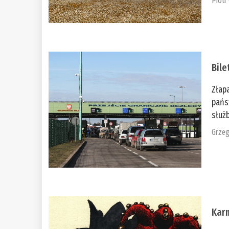
Piotr
Bile
Złap
pańs
służb
Grzeg
Kar