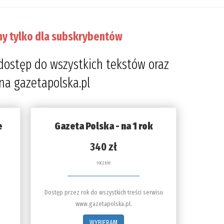
ny tylko dla subskrybentów
dostęp do wszystkich tekstów oraz
 na gazetapolska.pl
e
Gazeta Polska - na 1 rok
340 zł
rocznie
Dostęp przez rok do wszystkich treści serwisu
www.gazetapolska.pl.
WYBIERAM