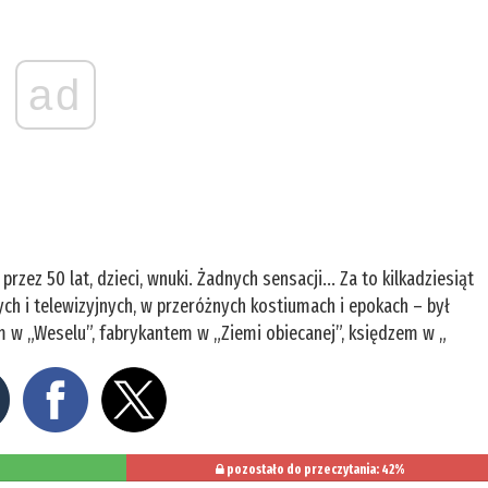
ad
przez 50 lat, dzieci, wnuki. Żadnych sensacji... Za to kilkadziesiąt
ych i telewizyjnych, w przeróżnych kostiumach i epokach – był
m w „Weselu”, fabrykantem w „Ziemi obiecanej”, księdzem w „
pozostało do przeczytania: 42%