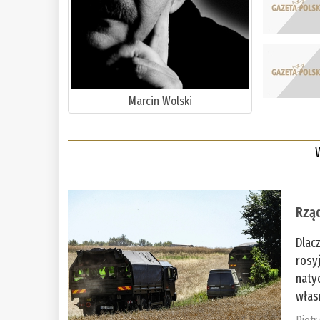
Marcin Wolski
Rząd
Dlac
rosy
naty
włas