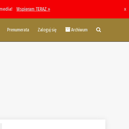
 media!
Wspieram TERAZ »
x
Prenumerata
Zaloguj się
Archiwum