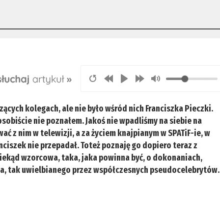
ych kolegach, ale nie było wśród nich Franciszka Pieczki.
osobiście nie poznałem. Jakoś nie wpadliśmy na siebie na
ać z nim w telewizji, a za życiem knajpianym w SPATiF-ie, w
ciszek nie przepadał. Toteż poznaję go dopiero teraz z
oniekąd wzorcowa, taka, jaka powinna być, o dokonaniach,
wa, tak uwielbianego przez współczesnych pseudocelebrytów.