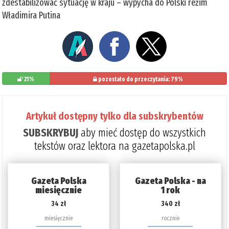
zdestabilizować sytuację w kraju – wypycha do Polski reżim
Władimira Putina
21%
pozostało do przeczytania: 79%
Artykuł dostępny tylko dla subskrybentów
SUBSKRYBUJ
aby mieć dostęp do wszystkich
tekstów oraz lektora na gazetapolska.pl
Gazeta Polska
Gazeta Polska - na
miesięcznie
1 rok
34 zł
340 zł
miesięcznie
rocznie