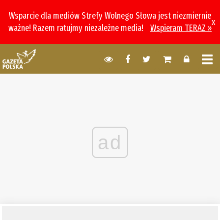
Wsparcie dla mediów Strefy Wolnego Słowa jest niezmiernie
x
ważne! Razem ratujmy niezależne media!
Wspieram TERAZ »
ad