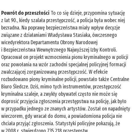
Powrót do przeszłości
To co się dzieje, przypomina sytuację
z lat 90., kiedy szalała przestępczość, a policja była wobec niej
bezradna. Na poprawę bezpieczeństwa miały wpływ decyzje
związane z działaniami Władysława Stasiaka, ówczesnego
wicedyrektora Departamentu Obrony Narodowej
i Bezpieczeństwa Wewnętrznego Najwyższej Izby Kontroli.
Opracował on projekt wzmocnienia pionu kryminalnego w policji
oraz powołania na wzór zachodni specjalnej policyjnej formacji
zwalczającej zorganizowaną przestępczość. W efekcie
rozbudowano piony kryminalne policji, powstało także Centralne
Biuro Śledcze. Dziś, mimo tych instrumentów, przestępczość
kryminalna szaleje, a zwykły obywatel często nie może się
doprosić przyjęcia zgłoszenia przestępstwa na policję, jak było
w przypadku jednego ze znanych artystów. Został on napadnięty
wieczorem, gdy wracał do domu, a powiadomiona policja nie
chciała przyjąć zgłoszenia. Statystyki policyjne pokazują, że
w 2008 r. stwierdzono 735 218 przestępstw