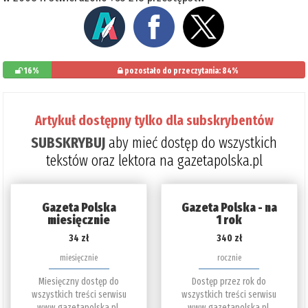
16%
pozostało do przeczytania: 84%
Artykuł dostępny tylko dla subskrybentów
SUBSKRYBUJ
aby mieć dostęp do wszystkich
tekstów oraz lektora na gazetapolska.pl
Gazeta Polska
Gazeta Polska - na
miesięcznie
1 rok
34 zł
340 zł
miesięcznie
rocznie
Miesięczny dostęp do
Dostęp przez rok do
wszystkich treści serwisu
wszystkich treści serwisu
www.gazetapolska.pl.
www.gazetapolska.pl.