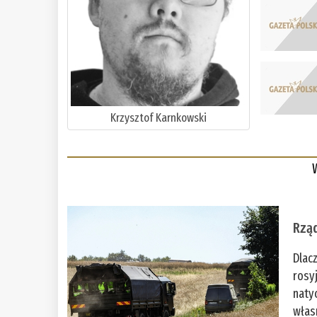
Krzysztof Karnkowski
Rząd
Dlac
rosy
naty
włas