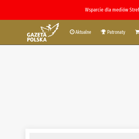
Wsparcie dla mediów Stre
Aktualne
Patronaty