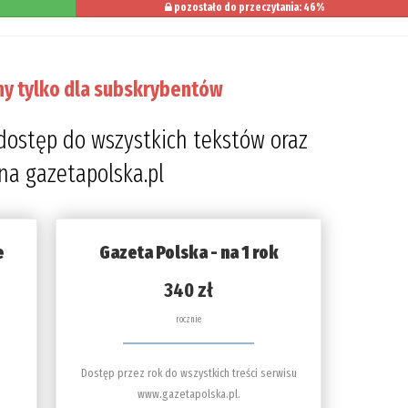
pozostało do przeczytania: 46%
ny tylko dla subskrybentów
dostęp do wszystkich tekstów oraz
 na gazetapolska.pl
e
Gazeta Polska - na 1 rok
340 zł
rocznie
Dostęp przez rok do wszystkich treści serwisu
www.gazetapolska.pl.