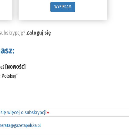
WYBIERAM
 subskrypcję?
Zaloguj się
asz:
teś
[NOWOŚĆ]
 Polskiej"
się więcej o subskrypcji
»
merata@gazetapolska.pl