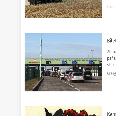
Piotr
Bile
Złap
pańs
służb
Grzeg
Kar