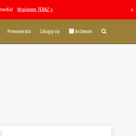
 media!
Wspieram TERAZ »
x
Prenumerata
Zaloguj się
Archiwum