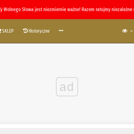
fy Wolnego Słowa jest niezmiernie ważne! Razem ratujmy niezależne
SKLEP
Historyczne
ad