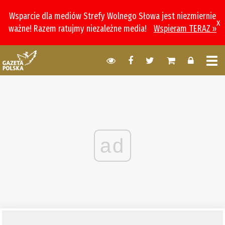
Wsparcie dla mediów Strefy Wolnego Słowa jest niezmiernie
x
ważne! Razem ratujmy niezależne media!
Wspieram TERAZ »
ad