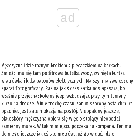
ad
Mężczyzna idzie raźnym krokiem z plecaczkiem na barkach.
Zmieści mu się tam półlitrowa butelka wody, zwinięta kurtka
wiatrówka i kilka batonów elektrycznych. Na szyi ma zawieszony
aparat fotograficzny. Raz na jakiś czas zatka nos apaszką, bo
właśnie przejechał kolejny jeep, wzbudzając przy tym tumany
kurzu na drodze. Minie trochę czasu, zanim szaropylasta chmura
opadnie. Jest zatem okazja na postój. Nieopalony jeszcze,
białoskóry mężczyzna opiera się więc o stojący nieopodal
kamienny murek. W takim miejscu poczeka na kompana. Ten ma
do niego jeszcze jakieś sto metrów. Już go widać. Idzie