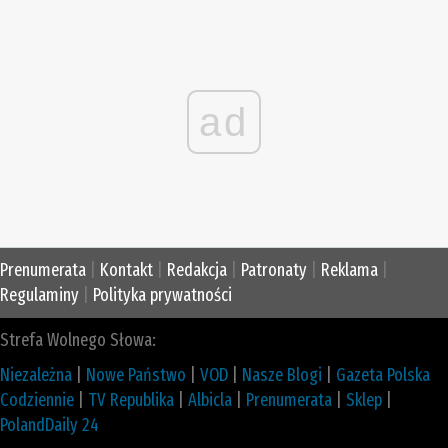
ad
Prenumerata
|
Kontakt
|
Redakcja
|
Patronaty
|
Reklama
|
Regulaminy
|
Polityka prywatności
Strefa Wolnego Słowa:
Niezależna
|
Nowe Państwo
|
VOD
|
Nasze Blogi
|
Gazeta Polska
Codziennie
|
TV Republika
|
Albicla
|
Prenumerata
|
Sklep
|
PolandDaily 24