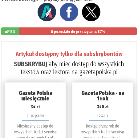
13%
pozostało do przeczytania: 87%
Artykuł dostępny tylko dla subskrybentów
SUBSKRYBUJ
aby mieć dostęp do wszystkich
tekstów oraz lektora na gazetapolska.pl
Gazeta Polska
Gazeta Polska - na
miesięcznie
1 rok
34 zł
340 zł
miesięcznie
rocznie
Miesięczny dostęp do
Dostęp przez rok do
wszystkich treści serwisu
wszystkich treści serwisu
www.gazetapolska.pl.
www.gazetapolska.pl.