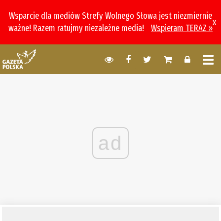
Wsparcie dla mediów Strefy Wolnego Słowa jest niezmiernie
x
ważne! Razem ratujmy niezależne media!
Wspieram TERAZ »
ad