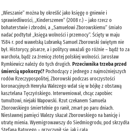
„Wieszanie” można by określić jako księgę o gniewie i
sprawiedliwości, „Kinderszenen” (2008 r.) – jako rzecz o
bohaterstwie i zbrodni, a „Samuelowi Zborowskiemu” śmiało
nadać podtytuł „księga wolności i przemocy”. Ścięty w maju
1584 r. pod wawelską Lubranką Samuel Zborowski świętym nie
był. Historycy, pisarze, a i politycy uważali go różnie – bądź to za
warchoła, bądź za źrenicę złotej polskiej wolności. Jarosław
Rymkiewicz należy do tych drugich.
Przeciwnika trzeba przed
śmiercią upokorzyć?
Pochodzący z jednego z najmożniejszych
rodów Rzeczypospolitej, Zborowski podczas uroczystości
koronacyjnych Henryka Walezego wdał się w bójkę z obstawą
kasztelana Tęczyńskiego. Interweniował, chcąc zapobiec
tumultowi, niejaki Wapowski. Rzut czekanem Samuela
Zborowskiego śmiertelnie go ranił, zmarł po paru dniach.
Niesławnej pamięci Walezy skazał Zborowskiego na banicję i
utratę mienia. Wyemigrowawszy do Siedmiogrodu, pod skrzydła
Stefana Batorego – przyczynił się, jak i cała