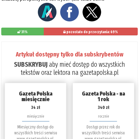
31%
pozostało do przeczytania: 69%
Artykuł dostępny tylko dla subskrybentów
SUBSKRYBUJ
aby mieć dostęp do wszystkich
tekstów oraz lektora na gazetapolska.pl
Gazeta Polska
Gazeta Polska - na
miesięcznie
1 rok
34 zł
340 zł
miesięcznie
rocznie
Miesięczny dostęp do
Dostęp przez rok do
wszystkich treści serwisu
wszystkich treści serwisu
www.gazetapolska.pl.
www.gazetapolska.pl.