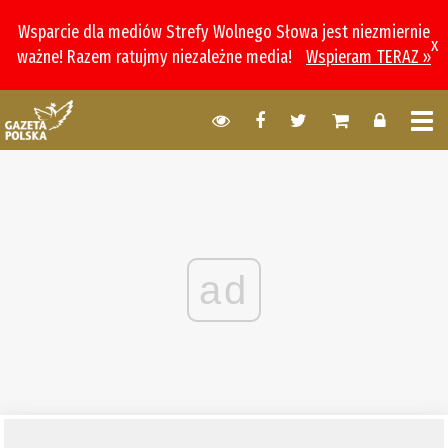
Wsparcie dla mediów Strefy Wolnego Słowa jest niezmiernie
x
ważne! Razem ratujmy niezależne media!
Wspieram TERAZ »
ad