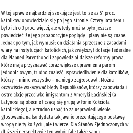
W tej sprawie najbardziej szokujące jest to, że aż 51 proc.
katolików opowiedziało się po jego stronie. Cztery lata temu
było ich o 3 proc. więcej, ale wtedy można było jeszcze
powiedzieć, że jego proaborcyjne poglądy i plany nie są znane.
Jednak po tym, jak wymusił on działania sprzeczne z zasadami
wiary na instytucjach katolickich, jak zwiększył dotacje federalne
dla Planned Parenthood i zapowiedział dalsze reformy prawa,
które mają przyznawać coraz większe uprawnienia parom
jednopłciowym, trudno znaleźć usprawiedliwienie dla katolików,
którzy – mimo wszystko – na niego zagłosowali. Można
oczywiście wskazywać błędy Republikanów, którzy zapowiadali
ostre akcje przeciwko imigrantom z Ameryki Łacińskiej (a
Latynosi są obecnie liczącą się grupą w łonie Kościoła
katolickiego), ale trudno uznać to za usprawiedliwienie
głosowania na kandydata tak jawnie prezentującego postawę
wrogą nie tylko życiu, ale i wierze. Dla Stanów Zjednoczonych w
dłuższej perspektywie ten wybór (ale także sama