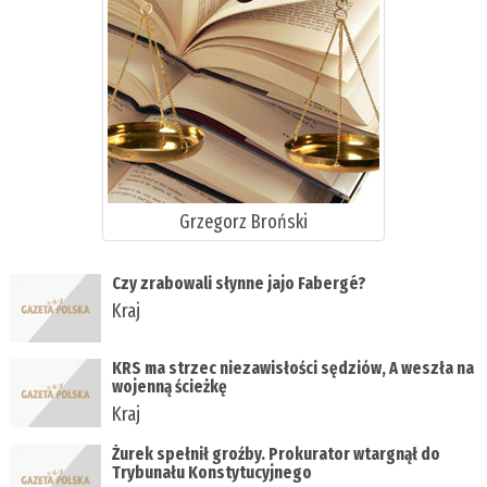
Grzegorz Broński
Czy zrabowali słynne jajo Fabergé?
Kraj
KRS ma strzec niezawisłości sędziów, A weszła na
wojenną ścieżkę
Kraj
Żurek spełnił groźby. Prokurator wtargnął do
Trybunału Konstytucyjnego