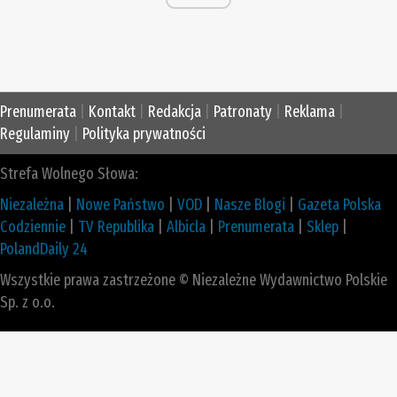
Prenumerata
|
Kontakt
|
Redakcja
|
Patronaty
|
Reklama
|
Regulaminy
|
Polityka prywatności
Strefa Wolnego Słowa:
Niezależna
|
Nowe Państwo
|
VOD
|
Nasze Blogi
|
Gazeta Polska
Codziennie
|
TV Republika
|
Albicla
|
Prenumerata
|
Sklep
|
PolandDaily 24
Wszystkie prawa zastrzeżone © Niezależne Wydawnictwo Polskie
Sp. z o.o.