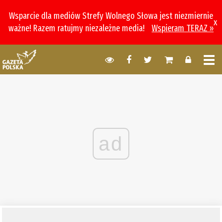
Wsparcie dla mediów Strefy Wolnego Słowa jest niezmiernie
x
ważne! Razem ratujmy niezależne media!
Wspieram TERAZ »
ad