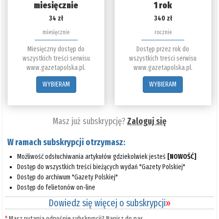
miesięcznie
1 rok
34 zł
340 zł
miesięcznie
rocznie
Miesięczny dostęp do
Dostęp przez rok do
wszystkich treści serwisu
wszystkich treści serwisu
www.gazetapolska.pl.
www.gazetapolska.pl.
WYBIERAM
WYBIERAM
Masz już subskrypcję?
Zaloguj się
W ramach subskrypcji otrzymasz:
Możliwość odsłuchiwania artykułów gdziekolwiek jesteś
[NOWOŚĆ]
Dostęp do wszystkich treści bieżących wydań "Gazety Polskiej"
Dostęp do archiwum "Gazety Polskiej"
Dostęp do felietonów on-line
Dowiedz się więcej o subskrypcji
»
*
Masz pytania odnośnie subskrypcji? Napisz do nas