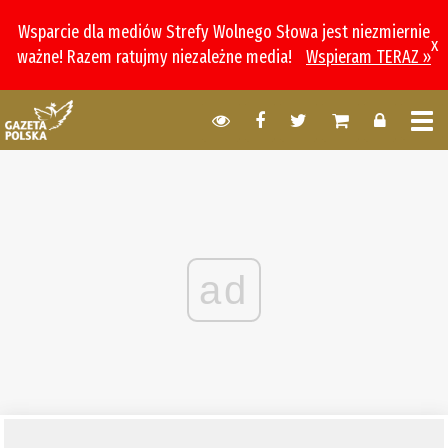
Wsparcie dla mediów Strefy Wolnego Słowa jest niezmiernie
x
ważne! Razem ratujmy niezależne media!
Wspieram TERAZ »
ad