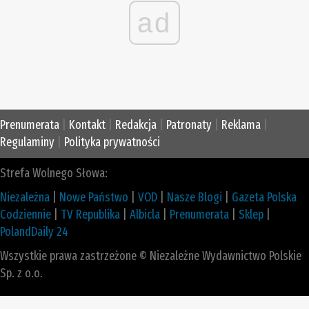
ad
Prenumerata
|
Kontakt
|
Redakcja
|
Patronaty
|
Reklama
|
Regulaminy
|
Polityka prywatności
Strefa Wolnego Słowa:
Niezależna
|
Nowe Państwo
|
VOD
|
Nasze Blogi
|
Gazeta Polska
Codziennie
|
TV Republika
|
Albicla
|
Prenumerata
|
Sklep
|
PolandDaily 24
Wszystkie prawa zastrzeżone © Niezależne Wydawnictwo Polskie
Sp. z o.o.