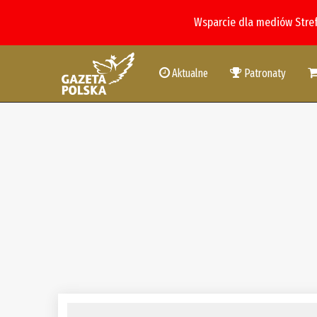
Wsparcie dla mediów Stre
Aktualne
Patronaty