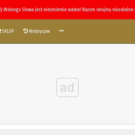
fy Wolnego Słowa jest niezmiernie ważne! Razem ratujmy niezależne
SKLEP
Historyczne
ad