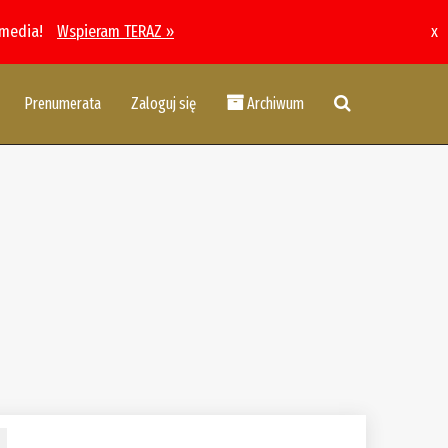
 media!
Wspieram TERAZ »
x
Prenumerata
Zaloguj się
Archiwum