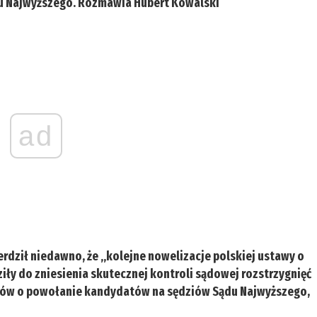
ądu Najwyższego. Rozmawia Hubert Kowalski
ad
erdził niedawno, że „kolejne nowelizacje polskiej ustawy o
ły do zniesienia skutecznej kontroli sądowej rozstrzygnięć
ków o powołanie kandydatów na sędziów Sądu Najwyższego,