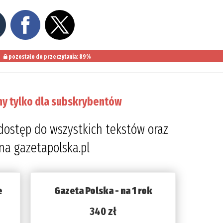
pozostało do przeczytania: 89%
ny tylko dla subskrybentów
dostęp do wszystkich tekstów oraz
 na gazetapolska.pl
e
Gazeta Polska - na 1 rok
340 zł