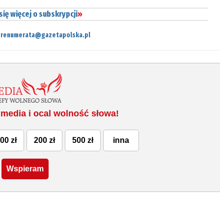
ię więcej o subskrypcji
»
prenumerata@gazetapolska.pl
media i ocal wolność słowa!
00 zł
200 zł
500 zł
inna
Wspieram