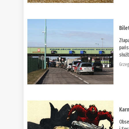
Bile
Złap
pańs
służb
Grzeg
Kar
Obse