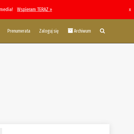
 media!
Wspieram TERAZ »
x
Prenumerata
Zaloguj się
Archiwum