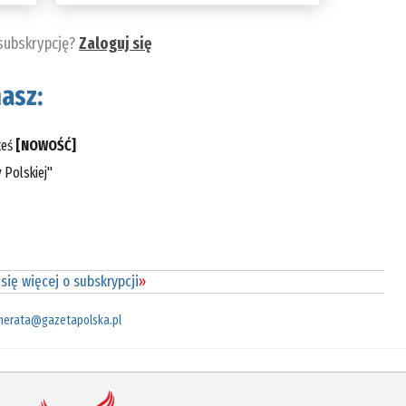
 subskrypcję?
Zaloguj się
asz:
teś
[NOWOŚĆ]
 Polskiej"
się więcej o subskrypcji
»
merata@gazetapolska.pl