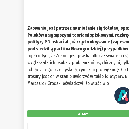
Zabawnie jest patrzeć na miotanie się totalnej opo
Polaków najgłupszymi teoriami spiskowymi, rozkręca
politycy PO oskarżali już rząd o ukrywanie (zapew
pod siedzibą partii na Nowogrodzkiej) przypadków
rojeń o tym, że Ziemia jest płaska albo że światem rz
wygłaszała ich osoba z problemami psychicznymi, tylko
robiąc z tego przemyślaną, cyniczną propagandę. Co ty
tresury jest on w stanie uwierzyć w takie idiotyzmy. Ni
Marszałek Grodzki oświadczył, że właściwie
48%