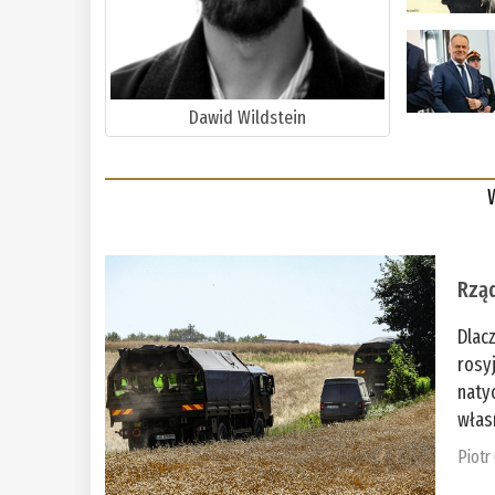
Dawid Wildstein
Rząd
Dlac
rosy
naty
włas
Piotr