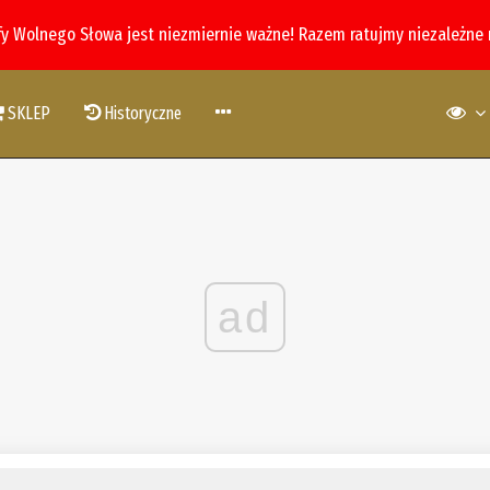
fy Wolnego Słowa jest niezmiernie ważne! Razem ratujmy niezależne
SKLEP
Historyczne
ad