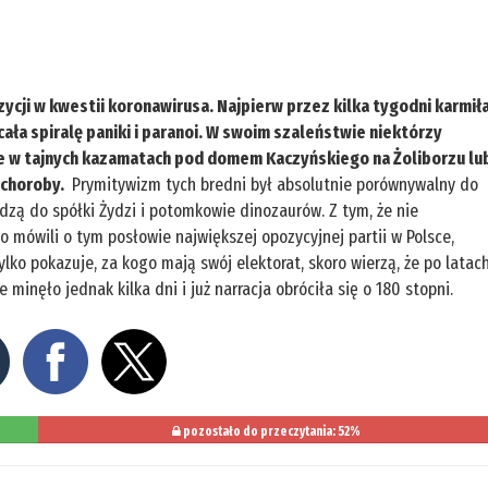
zycji w kwestii koronawirusa. Najpierw przez kilka tygodni karmił
ła spiralę paniki i paranoi. W swoim szaleństwie niektórzy
ne w tajnych kazamatach pod domem Kaczyńskiego na Żoliborzu lu
 choroby.
Prymitywizm tych bredni był absolutnie porównywalny do
ądzą do spółki Żydzi i potomkowie dinozaurów. Z tym, że nie
 mówili o tym posłowie największej opozycyjnej partii w Polsce,
lko pokazuje, za kogo mają swój elektorat, skoro wierzą, że po latac
e minęło jednak kilka dni i już narracja obróciła się o 180 stopni.
pozostało do przeczytania: 52%