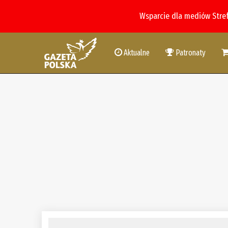
Wsparcie dla mediów Stre
Aktualne
Patronaty