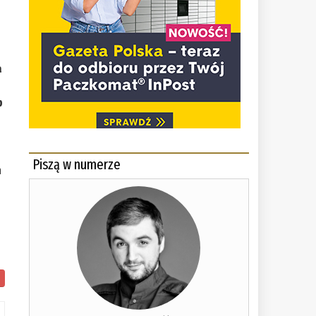
a
b
Piszą w numerze
h