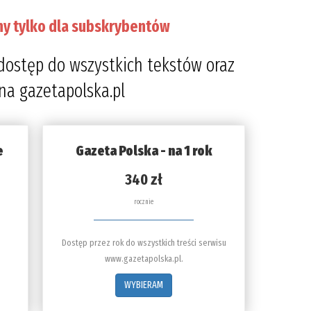
ny tylko dla subskrybentów
dostęp do wszystkich tekstów oraz
 na gazetapolska.pl
e
Gazeta Polska - na 1 rok
340 zł
rocznie
Dostęp przez rok do wszystkich treści serwisu
www.gazetapolska.pl.
WYBIERAM