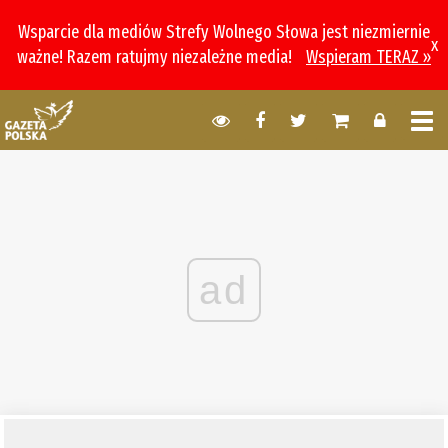
Wsparcie dla mediów Strefy Wolnego Słowa jest niezmiernie
x
ważne! Razem ratujmy niezależne media!
Wspieram TERAZ »
ad