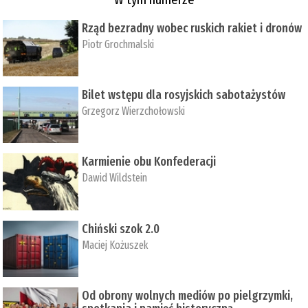
Rząd bezradny wobec ruskich rakiet i dronów
Piotr Grochmalski
Bilet wstępu dla rosyjskich sabotażystów
Grzegorz Wierzchołowski
Karmienie obu Konfederacji
Dawid Wildstein
Chiński szok 2.0
Maciej Kożuszek
Od obrony wolnych mediów po pielgrzymki,