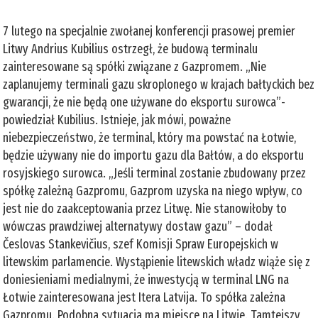
7 lutego na specjalnie zwołanej konferencji prasowej premier
Litwy Andrius Kubilius ostrzegł, że budową terminalu
zainteresowane są spółki związane z Gazpromem. „Nie
zaplanujemy terminali gazu skroplonego w krajach bałtyckich bez
gwarancji, że nie będą one używane do eksportu surowca”-
powiedział Kubilius. Istnieje, jak mówi, poważne
niebezpieczeństwo, że terminal, który ma powstać na Łotwie,
będzie używany nie do importu gazu dla Bałtów, a do eksportu
rosyjskiego surowca. „Jeśli terminal zostanie zbudowany przez
spółkę zależną Gazpromu, Gazprom uzyska na niego wpływ, co
jest nie do zaakceptowania przez Litwę. Nie stanowiłoby to
wówczas prawdziwej alternatywy dostaw gazu” – dodał
Česlovas Stankevičius, szef Komisji Spraw Europejskich w
litewskim parlamencie. Wystąpienie litewskich władz wiąże się z
doniesieniami medialnymi, że inwestycją w terminal LNG na
Łotwie zainteresowana jest Itera Latvija. To spółka zależna
Gazpromu. Podobna sytuacja ma miejsce na Litwie. Tamtejszy