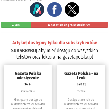
28%
pozostało do przeczytania: 72%
Artykuł dostępny tylko dla subskrybentów
SUBSKRYBUJ
aby mieć dostęp do wszystkich
tekstów oraz lektora na gazetapolska.pl
Gazeta Polska
Gazeta Polska - na
miesięcznie
1 rok
34 zł
340 zł
miesięcznie
rocznie
Miesięczny dostęp do
Dostęp przez rok do
wszystkich treści serwisu
wszystkich treści serwisu
www.gazetapolska.pl.
www.gazetapolska.pl.