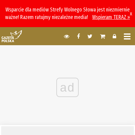
Wsparcie dla mediów Strefy Wolnego Słowa jest niezmiernie
x
ważne! Razem ratujmy niezależne media!
Wspieram TERAZ »
ad