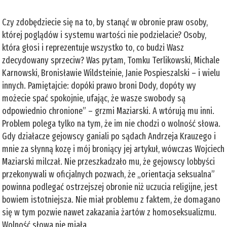
Czy zdobędziecie się na to, by stanąć w obronie praw osoby,
której poglądów i systemu wartości nie podzielacie? Osoby,
która głosi i reprezentuje wszystko to, co budzi Wasz
zdecydowany sprzeciw? Was pytam, Tomku Terlikowski, Michale
Karnowski, Bronisławie Wildsteinie, Janie Pospieszalski – i wielu
innych. Pamiętajcie: dopóki prawo broni Dody, dopóty wy
możecie spać spokojnie, ufając, że wasze swobody są
odpowiednio chronione” – grzmi Maziarski. A wtórują mu inni.
Problem polega tylko na tym, że im nie chodzi o wolność słowa.
Gdy działacze gejowscy ganiali po sądach Andrzeja Krauzego i
mnie za słynną kozę i mój broniący jej artykuł, wówczas Wojciech
Maziarski milczał. Nie przeszkadzało mu, że gejowscy lobbyści
przekonywali w oficjalnych pozwach, że „orientacja seksualna”
powinna podlegać ostrzejszej obronie niż uczucia religijne, jest
bowiem istotniejsza. Nie miał problemu z faktem, że domagano
się w tym pozwie nawet zakazania żartów z homoseksualizmu.
Wolność słowa nie miała