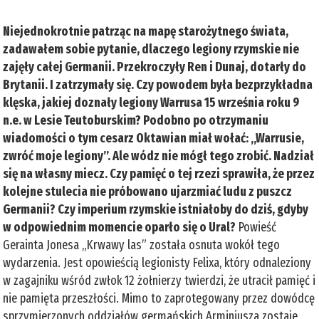
Niejednokrotnie patrząc na mapę starożytnego świata,
zadawałem sobie pytanie, dlaczego legiony rzymskie nie
zajęły całej Germanii. Przekroczyły Ren i Dunaj, dotarły do
Brytanii. I zatrzymały się. Czy powodem była bezprzykładna
klęska, jakiej doznały legiony Warrusa 15 września roku 9
n.e. w Lesie Teutoburskim? Podobno po otrzymaniu
wiadomości o tym cesarz Oktawian miał wołać: „Warrusie,
zwróć moje legiony”. Ale wódz nie mógł tego zrobić. Nadział
się na własny miecz. Czy pamięć o tej rzezi sprawiła, że przez
kolejne stulecia nie próbowano ujarzmiać ludu z puszcz
Germanii? Czy imperium rzymskie istniałoby do dziś, gdyby
w odpowiednim momencie oparło się o Ural?
Powieść
Gerainta Jonesa „Krwawy las” została osnuta wokół tego
wydarzenia. Jest opowieścią legionisty Felixa, który odnaleziony
w zagajniku wśród zwłok 12 żołnierzy twierdzi, że utracił pamięć i
nie pamięta przeszłości. Mimo to zaprotegowany przez dowódcę
sprzymierzonych oddziałów germańskich Arminiusza zostaje