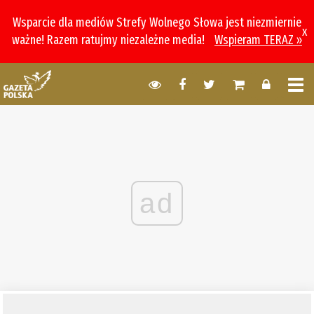
Wsparcie dla mediów Strefy Wolnego Słowa jest niezmiernie
x
ważne! Razem ratujmy niezależne media!
Wspieram TERAZ »
ad