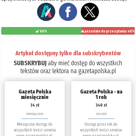
60%
pozostało do przeczytania: 40%
Artykuł dostępny tylko dla subskrybentów
SUBSKRYBUJ
aby mieć dostęp do wszystkich
tekstów oraz lektora na gazetapolska.pl
Gazeta Polska
Gazeta Polska - na
miesięcznie
1 rok
34 zł
340 zł
miesięcznie
rocznie
Miesięczny dostęp do
Dostęp przez rok do
wszystkich treści serwisu
wszystkich treści serwisu
www.gazetapolska.pl.
www.gazetapolska.pl.