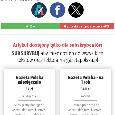
52%
pozostało do przeczytania: 48%
Artykuł dostępny tylko dla subskrybentów
SUBSKRYBUJ
aby mieć dostęp do wszystkich
tekstów oraz lektora na gazetapolska.pl
Gazeta Polska
Gazeta Polska - na
miesięcznie
1 rok
34 zł
340 zł
miesięcznie
rocznie
Miesięczny dostęp do
Dostęp przez rok do
wszystkich treści serwisu
wszystkich treści serwisu
www.gazetapolska.pl.
www.gazetapolska.pl.