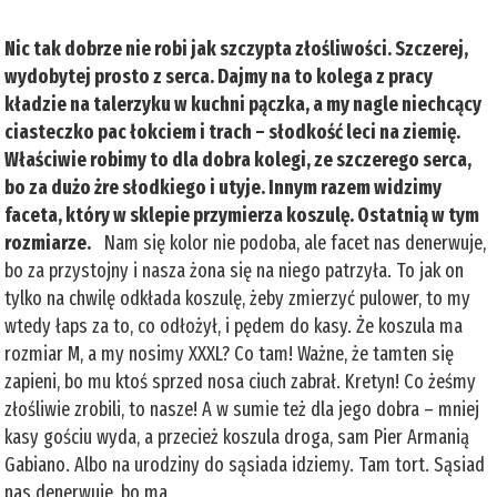
Nic tak dobrze nie robi jak szczypta złośliwości. Szczerej,
wydobytej prosto z serca. Dajmy na to kolega z pracy
kładzie na talerzyku w kuchni pączka, a my nagle niechcący
ciasteczko pac łokciem i trach – słodkość leci na ziemię.
Właściwie robimy to dla dobra kolegi, ze szczerego serca,
bo za dużo żre słodkiego i utyje. Innym razem widzimy
faceta, który w sklepie przymierza koszulę. Ostatnią w tym
rozmiarze.
Nam się kolor nie podoba, ale facet nas denerwuje,
bo za przystojny i nasza żona się na niego patrzyła. To jak on
tylko na chwilę odkłada koszulę, żeby zmierzyć pulower, to my
wtedy łaps za to, co odłożył, i pędem do kasy. Że koszula ma
rozmiar M, a my nosimy XXXL? Co tam! Ważne, że tamten się
zapieni, bo mu ktoś sprzed nosa ciuch zabrał. Kretyn! Co żeśmy
złośliwie zrobili, to nasze! A w sumie też dla jego dobra – mniej
kasy gościu wyda, a przecież koszula droga, sam Pier Armanią
Gabiano. Albo na urodziny do sąsiada idziemy. Tam tort. Sąsiad
nas denerwuje, bo ma