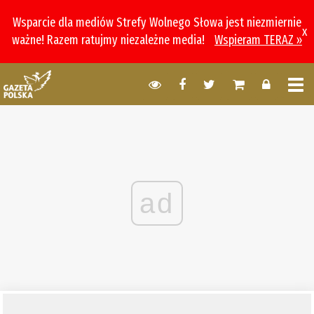
Wsparcie dla mediów Strefy Wolnego Słowa jest niezmiernie
x
ważne! Razem ratujmy niezależne media!
Wspieram TERAZ »
ad