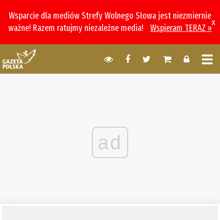
Wsparcie dla mediów Strefy Wolnego Słowa jest niezmiernie
x
ważne! Razem ratujmy niezależne media!
Wspieram TERAZ »
ad