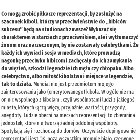
Co mogą zrobić piłkarze reprezentacji, by zasłużyć na
szacunek kiboli, którzy w przeciwieństwie do „kibiców
sukcesu” będą na stadionach zawsze? Wykazać się
charakterem w starciach z przeciwnikiem, ale i wytłumaczyć
żonom oraz narzeczonym, by nie zostawały celebrytkami. Że
każdy ich wywiad i sesja w mediach, które prowadzą
nagonkę przeciwko kibicom i zachęcały do ich zamykania
do więzień, szkodzi legendzie ich męża czy chłopaka. Albo
celebryctwo, albo miłość kibolstwa i miejsce w legendzie,
tak to działa.
Mundial nie jest przedmiotem mojego
zainteresowania jako (emerytowanego) kibola. W ogóle nie ma
on nic wspólnego z kibolami, czyli wspólnotami ludzi z jakiegoś
miasta, których łączą więzy, przyjaźnie, wartości, przygody,
anegdoty. Ludzie obecni na meczach reprezentacji to zbieranina
jednostek, które nie tworzą żadnej oddolnej wspólnoty.
Spotykają się i rozchodzą do domów. Oczywiście dopingowanie
reprezentacji jest OK, poza wszystkim promuje biało-czerwone