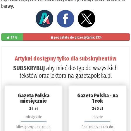
barwy.
17%
pozostało do przeczytania: 83%
Artykuł dostępny tylko dla subskrybentów
SUBSKRYBUJ
aby mieć dostęp do wszystkich
tekstów oraz lektora na gazetapolska.pl
Gazeta Polska
Gazeta Polska - na
miesięcznie
1 rok
34 zł
340 zł
miesięcznie
rocznie
Miesięczny dostęp do
Dostęp przez rok do