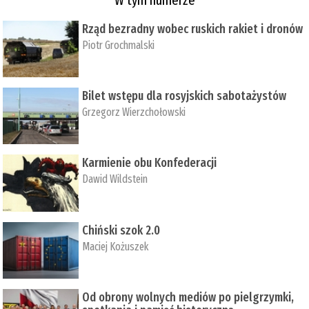
Rząd bezradny wobec ruskich rakiet i dronów
Piotr Grochmalski
Bilet wstępu dla rosyjskich sabotażystów
Grzegorz Wierzchołowski
Karmienie obu Konfederacji
Dawid Wildstein
Chiński szok 2.0
Maciej Kożuszek
Od obrony wolnych mediów po pielgrzymki,