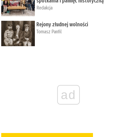
spotkania i pamięć historyczną
Redakcja
Rejony złudnej wolności
Tomasz Panfil
ad