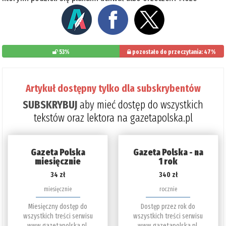
53%
pozostało do przeczytania: 47%
Artykuł dostępny tylko dla subskrybentów
SUBSKRYBUJ
aby mieć dostęp do wszystkich
tekstów oraz lektora na gazetapolska.pl
Gazeta Polska
Gazeta Polska - na
miesięcznie
1 rok
34 zł
340 zł
miesięcznie
rocznie
Miesięczny dostęp do
Dostęp przez rok do
wszystkich treści serwisu
wszystkich treści serwisu
www.gazetapolska.pl.
www.gazetapolska.pl.