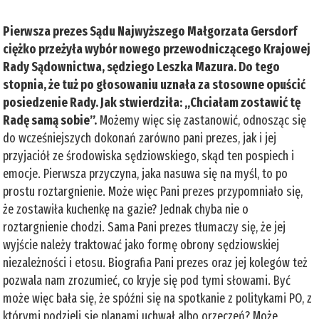
Pierwsza prezes Sądu Najwyższego Małgorzata Gersdorf
ciężko przeżyła wybór nowego przewodniczącego Krajowej
Rady Sądownictwa, sędziego Leszka Mazura. Do tego
stopnia, że tuż po głosowaniu uznała za stosowne opuścić
posiedzenie Rady. Jak stwierdziła: „Chciałam zostawić tę
Radę samą sobie”.
Możemy więc się zastanowić, odnosząc się
do wcześniejszych dokonań zarówno pani prezes, jak i jej
przyjaciół ze środowiska sędziowskiego, skąd ten pospiech i
emocje. Pierwsza przyczyna, jaka nasuwa się na myśl, to po
prostu roztargnienie. Może więc Pani prezes przypomniało się,
że zostawiła kuchenkę na gazie? Jednak chyba nie o
roztargnienie chodzi. Sama Pani prezes tłumaczy się, że jej
wyjście należy traktować jako formę obrony sędziowskiej
niezależności i etosu. Biografia Pani prezes oraz jej kolegów też
pozwala nam zrozumieć, co kryje się pod tymi słowami. Być
może więc bała się, że spóźni się na spotkanie z politykami PO, z
którymi podzieli się planami uchwał albo orzeczeń? Może