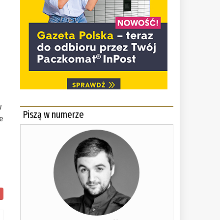
w
Piszą w numerze
e