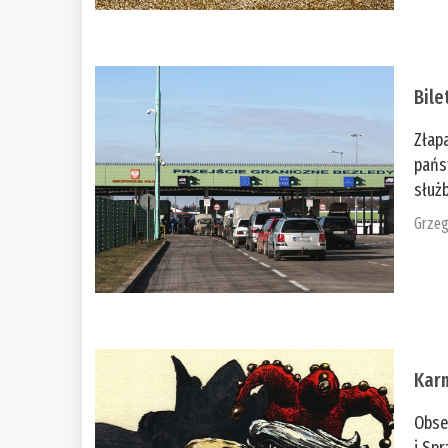
Bile
Złap
pańs
służb
Grzeg
Kar
Obse