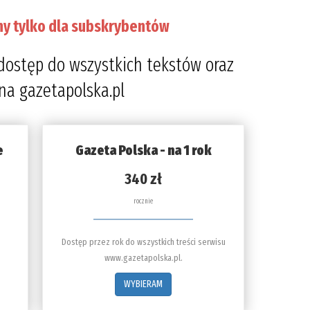
ny tylko dla subskrybentów
dostęp do wszystkich tekstów oraz
 na gazetapolska.pl
e
Gazeta Polska - na 1 rok
340 zł
rocznie
Dostęp przez rok do wszystkich treści serwisu
www.gazetapolska.pl.
WYBIERAM