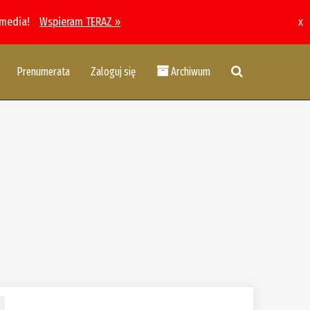
 media!
Wspieram TERAZ »
x
Prenumerata
Zaloguj się
Archiwum