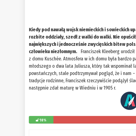
Kiedy pod nawałą wojsk niemieckich i sowieckich up
rozbite oddziały, szedł z walki do walki. Nie opuści
największych i jednocześnie zwycięskich bitew pols
człowieku niezłomnym.
Franciszek Kleeberg urodził s
z domu Kuschée. Atmosfera w ich domu była bardzo p
młodszego o dwa lata Juliusza, który tak wspominał l
powstańczych, stale podtrzymywał pogląd, że i nam –
tradycje rodzinne, Franciszek rzeczywiście podążył ś
następnie zdał maturę w Wiedniu i w 1905 r.
10%