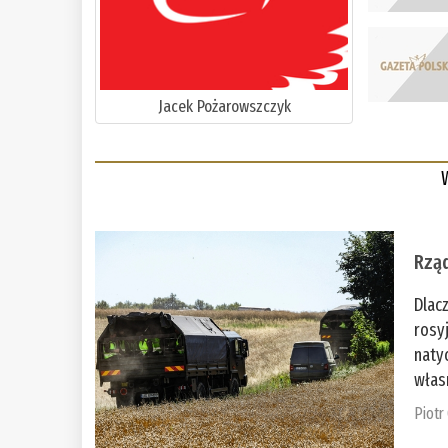
Jacek Pożarowszczyk
Rząd
Dlac
rosy
naty
włas
Piotr