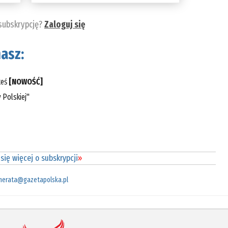
 subskrypcję?
Zaloguj się
asz:
teś
[NOWOŚĆ]
 Polskiej"
się więcej o subskrypcji
»
merata@gazetapolska.pl