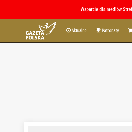
Wsparcie dla mediów Stre
Aktualne
Patronaty