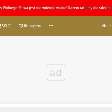
fy Wolnego Słowa jest niezmiernie ważne! Razem ratujmy niezależne
SKLEP
Historyczne
ad