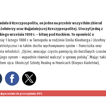
adała II Rzeczpospolita, on jeden na przekór wszystkim zbierał
ł żołnierzy oraz Najjaśniejszej Rzeczypospolitej. Stoczył jedną z
kiego września 1939 r. – bitwę pod Kockiem. To opowieść o
ię 1 lutego 1888 r. w Tarnopolu w rodzinie Emila Kleeberga i Józefiny
atriotyczna i w takim duchu wychowywano synów – Franciszka oraz
ata młodości: „Ojciec, wracając często pamięcią do burzliwych czasó
 jego synom – wypadnie również walczyć o sprawę polską”. Mając taki
ladem ojca. Ukończył Szkołę Realną w Hranicach (Korpus Kadetów),
pozostało do przeczytania: 90%