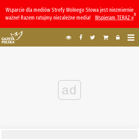
Wsparcie dla mediów Strefy Wolnego Słowa jest niezmiernie
x
ważne! Razem ratujmy niezależne media!
Wspieram TERAZ »
ad