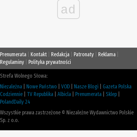
ad
Prenumerata
|
Kontakt
|
Redakcja
|
Patronaty
|
Reklama
|
Regulaminy
|
Polityka prywatności
Strefa Wolnego Słowa:
Niezależna
|
Nowe Państwo
|
VOD
|
Nasze Blogi
|
Gazeta Polska
Codziennie
|
TV Republika
|
Albicla
|
Prenumerata
|
Sklep
|
PolandDaily 24
Wszystkie prawa zastrzeżone © Niezależne Wydawnictwo Polskie
Sp. z o.o.