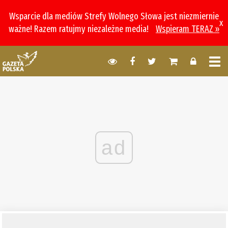
Wsparcie dla mediów Strefy Wolnego Słowa jest niezmiernie
x
ważne! Razem ratujmy niezależne media!
Wspieram TERAZ »
ad