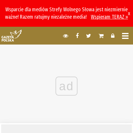
Wsparcie dla mediów Strefy Wolnego Słowa jest niezmiernie
x
ważne! Razem ratujmy niezależne media!
Wspieram TERAZ »
ad