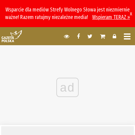
Wsparcie dla mediów Strefy Wolnego Słowa jest niezmiernie
x
ważne! Razem ratujmy niezależne media!
Wspieram TERAZ »
ad