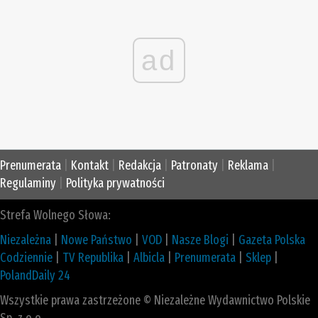
ad
Prenumerata
|
Kontakt
|
Redakcja
|
Patronaty
|
Reklama
|
Regulaminy
|
Polityka prywatności
Strefa Wolnego Słowa:
Niezależna
|
Nowe Państwo
|
VOD
|
Nasze Blogi
|
Gazeta Polska
Codziennie
|
TV Republika
|
Albicla
|
Prenumerata
|
Sklep
|
PolandDaily 24
Wszystkie prawa zastrzeżone © Niezależne Wydawnictwo Polskie