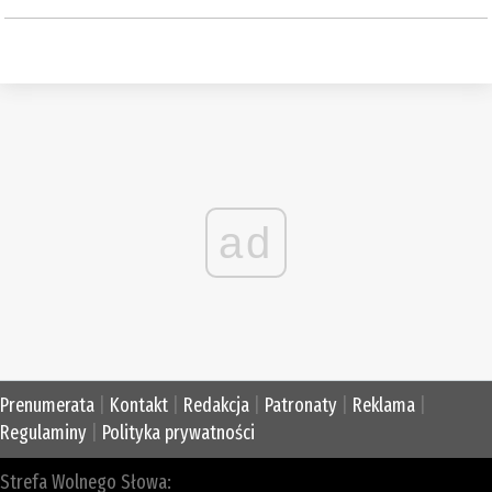
ad
Prenumerata
|
Kontakt
|
Redakcja
|
Patronaty
|
Reklama
|
Regulaminy
|
Polityka prywatności
Strefa Wolnego Słowa: