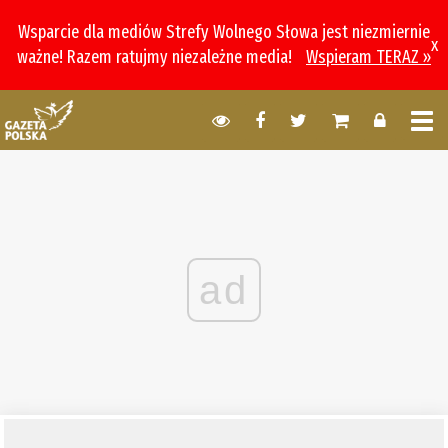
Wsparcie dla mediów Strefy Wolnego Słowa jest niezmiernie
x
ważne! Razem ratujmy niezależne media!
Wspieram TERAZ »
ad