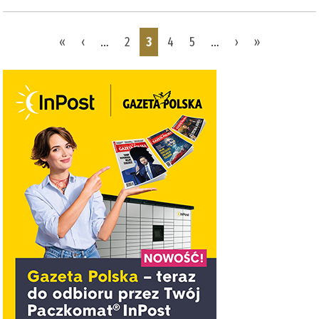
Pages
«
‹
…
2
3
4
5
…
›
»