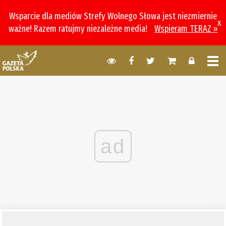
Wsparcie dla mediów Strefy Wolnego Słowa jest niezmiernie
x
ważne! Razem ratujmy niezależne media!
Wspieram TERAZ »
ad