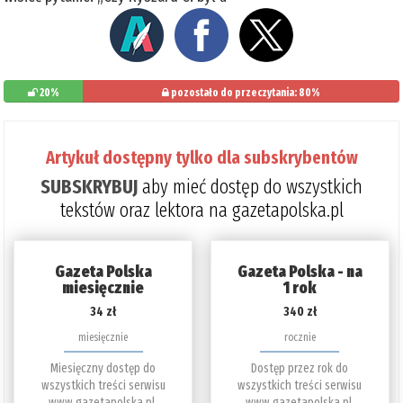
20%
pozostało do przeczytania: 80%
Artykuł dostępny tylko dla subskrybentów
SUBSKRYBUJ
aby mieć dostęp do wszystkich
tekstów oraz lektora na gazetapolska.pl
Gazeta Polska
Gazeta Polska - na
miesięcznie
1 rok
34 zł
340 zł
miesięcznie
rocznie
Miesięczny dostęp do
Dostęp przez rok do
wszystkich treści serwisu
wszystkich treści serwisu
www.gazetapolska.pl.
www.gazetapolska.pl.