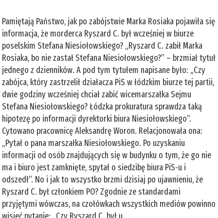
Pamiętają Państwo, jak po zabójstwie Marka Rosiaka pojawiła się
informacja, że morderca Ryszard C. był wcześniej w biurze
poselskim Stefana Niesiołowskiego? „Ryszard C. zabił Marka
Rosiaka, bo nie zastał Stefana Niesiołowskiego?” – brzmiał tytuł
jednego z dzienników. A pod tym tytułem napisane było: „Czy
zabójca, który zastrzelił działacza PiS w łódzkim biurze tej partii,
dwie godziny wcześniej chciał zabić wicemarszałka Sejmu
Stefana Niesiołowskiego? Łódzka prokuratura sprawdza taką
hipotezę po informacji dyrektorki biura Niesiołowskiego”.
Cytowano pracownicę Aleksandrę Woron. Relacjonowała ona:
„Pytał o pana marszałka Niesiołowskiego. Po uzyskaniu
informacji od osób znajdujących się w budynku o tym, że go nie
ma i biuro jest zamknięte, spytał o siedzibę biura PiS-u i
odszedł”. No i jak to wszystko brzmi dzisiaj po ujawnieniu, że
Ryszard C. był członkiem PO? Zgodnie ze standardami
przyjętymi wówczas, na czołówkach wszystkich mediów powinno
wisieć pytanie: „Czy Ryszard C. był u