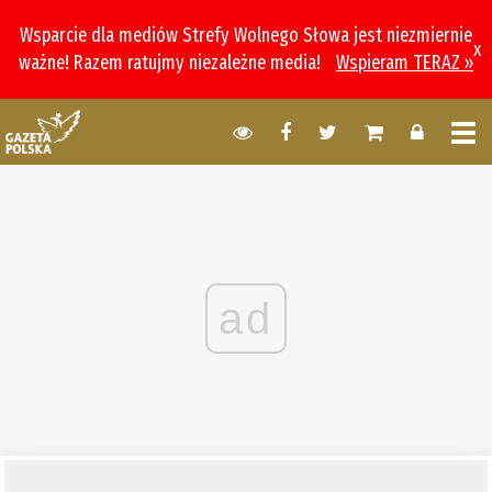
Wsparcie dla mediów Strefy Wolnego Słowa jest niezmiernie
x
ważne! Razem ratujmy niezależne media!
Wspieram TERAZ »
ad