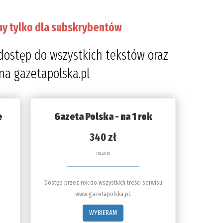
ny tylko dla subskrybentów
dostęp do wszystkich tekstów oraz
 na gazetapolska.pl
e
Gazeta Polska - na 1 rok
340 zł
rocznie
Dostęp przez rok do wszystkich treści serwisu
www.gazetapolska.pl.
WYBIERAM