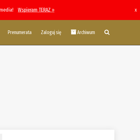
 media!
Wspieram TERAZ »
x
Prenumerata
Zaloguj się
Archiwum