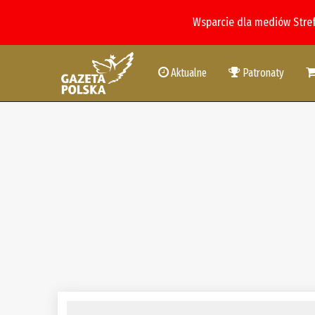
Wsparcie dla mediów Stre
Aktualne
Patronaty