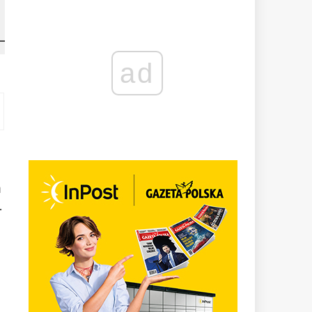
ad
m
.