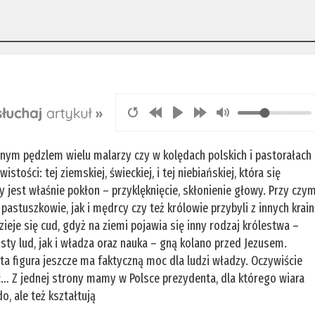
nym pędzlem wielu malarzy czy w kolędach polskich i pastorałach
ości: tej ziemskiej, świeckiej, i tej niebiańskiej, która się
 jest właśnie pokłon – przyklęknięcie, skłonienie głowy. Przy czy
pastuszkowie, jak i mędrcy czy też królowie przybyli z innych krain
zieje się cud, gdyż na ziemi pojawia się inny rodzaj królestwa –
ty lud, jak i władza oraz nauka – gną kolano przed Jezusem.
ta figura jeszcze ma faktyczną moc dla ludzi władzy. Oczywiście
ć… Z jednej strony mamy w Polsce prezydenta, dla którego wiara
o, ale też kształtują