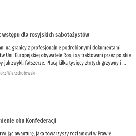
t wstępu dla rosyjskich sabotażystów
ani na granicy z profesjonalnie podrobionymi dokumentami
tw Unii Europejskiej obywatele Rosji są traktowani przez polskie
y jak zwykli fałszerze. Płacą kilka tysięcy złotych grzywny i ...
orz Wierzchołowski
mienie obu Konfederacji
rwując awanturę, jaka towarzyszy rozłamowi w Prawie