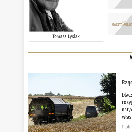
Tomasz Łysiak
Rząd
Dlac
rosy
naty
włas
Piotr