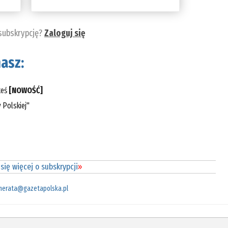
 subskrypcję?
Zaloguj się
asz:
teś
[NOWOŚĆ]
 Polskiej"
się więcej o subskrypcji
»
merata@gazetapolska.pl