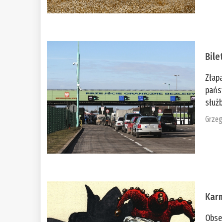
Bile
Złap
pańs
służb
Grzeg
Kar
Obse