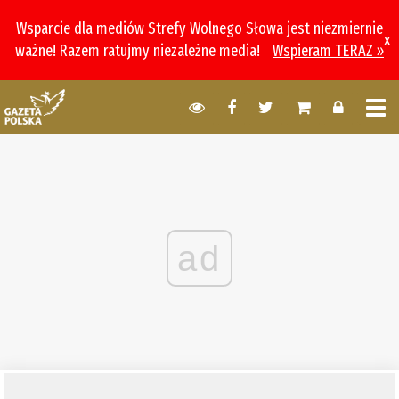
Wsparcie dla mediów Strefy Wolnego Słowa jest niezmiernie
x
ważne! Razem ratujmy niezależne media!
Wspieram TERAZ »
ad