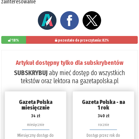
zainteresowanie
18%
pozostało do przeczytania: 82%
Artykuł dostępny tylko dla subskrybentów
SUBSKRYBUJ
aby mieć dostęp do wszystkich
tekstów oraz lektora na gazetapolska.pl
Gazeta Polska
Gazeta Polska - na
miesięcznie
1 rok
34 zł
340 zł
miesięcznie
rocznie
Miesięczny dostęp do
Dostęp przez rok do