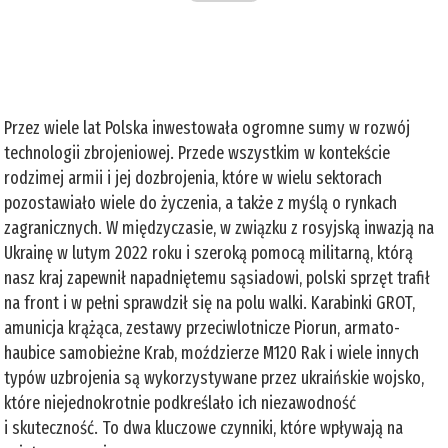
Przez wiele lat Polska inwestowała ogromne sumy w rozwój
technologii zbrojeniowej. Przede wszystkim w kontekście
rodzimej armii i jej dozbrojenia, które w wielu sektorach
pozostawiało wiele do życzenia, a także z myślą o rynkach
zagranicznych. W międzyczasie, w związku z rosyjską inwazją na
Ukrainę w lutym 2022 roku i szeroką pomocą militarną, którą
nasz kraj zapewnił napadniętemu sąsiadowi, polski sprzęt trafił
na front i w pełni sprawdził się na polu walki. Karabinki GROT,
amunicja krążąca, zestawy przeciwlotnicze Piorun, armato-
haubice samobieżne Krab, moździerze M120 Rak i wiele innych
typów uzbrojenia są wykorzystywane przez ukraińskie wojsko,
które niejednokrotnie podkreślało ich niezawodność
i skuteczność. To dwa kluczowe czynniki, które wpływają na