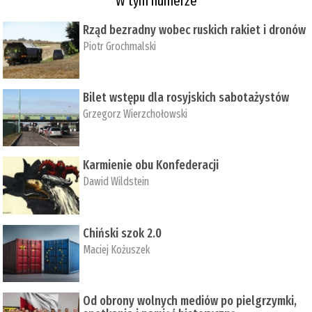
W tym numerze
Rząd bezradny wobec ruskich rakiet i dronów
Piotr Grochmalski
Bilet wstępu dla rosyjskich sabotażystów
Grzegorz Wierzchołowski
Karmienie obu Konfederacji
Dawid Wildstein
Chiński szok 2.0
Maciej Kożuszek
Od obrony wolnych mediów po pielgrzymki,