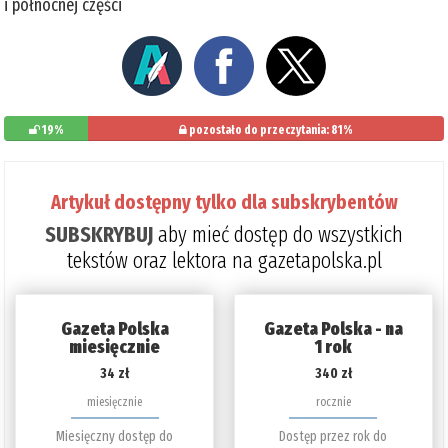
i północnej części
19%
pozostało do przeczytania: 81%
Artykuł dostępny tylko dla subskrybentów
SUBSKRYBUJ
aby mieć dostęp do wszystkich
tekstów oraz lektora na gazetapolska.pl
Gazeta Polska
Gazeta Polska - na
miesięcznie
1 rok
34 zł
340 zł
miesięcznie
rocznie
Miesięczny dostęp do
Dostęp przez rok do