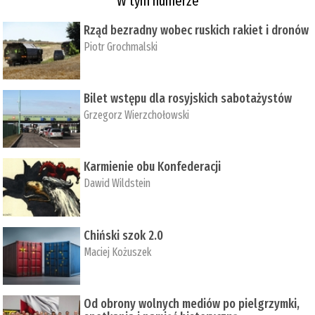
W tym numerze
Rząd bezradny wobec ruskich rakiet i dronów
Piotr Grochmalski
Bilet wstępu dla rosyjskich sabotażystów
Grzegorz Wierzchołowski
Karmienie obu Konfederacji
Dawid Wildstein
Chiński szok 2.0
Maciej Kożuszek
Od obrony wolnych mediów po pielgrzymki,