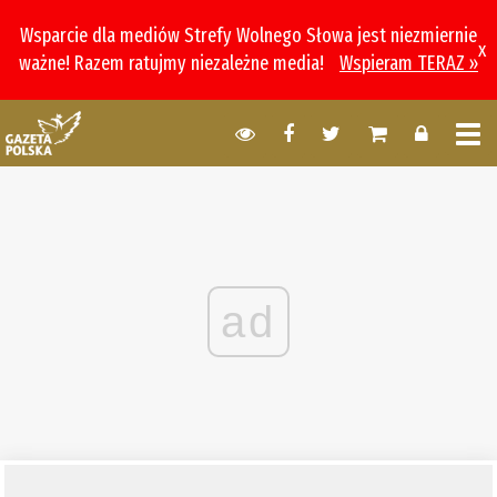
Wsparcie dla mediów Strefy Wolnego Słowa jest niezmiernie
x
ważne! Razem ratujmy niezależne media!
Wspieram TERAZ »
ad