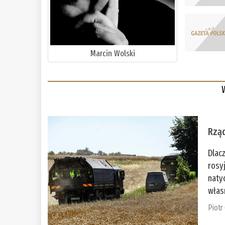
Marcin Wolski
Rząd
Dlac
rosy
naty
włas
Piotr