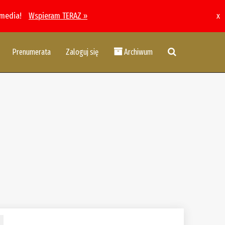
 media!
Wspieram TERAZ »
x
Prenumerata
Zaloguj się
Archiwum