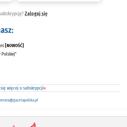
 subskrypcję?
Zaloguj się
asz:
teś
[NOWOŚĆ]
 Polskiej"
się więcej o subskrypcji
»
merata@gazetapolska.pl