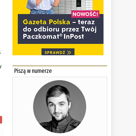
,
y
Piszą w numerze