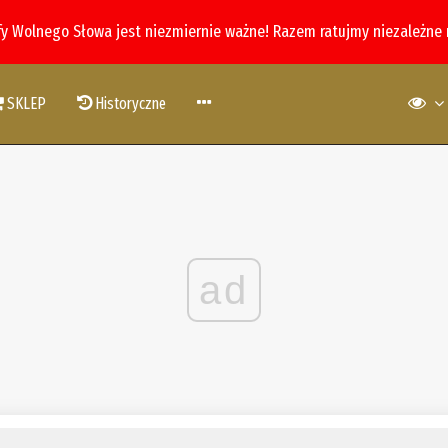
fy Wolnego Słowa jest niezmiernie ważne! Razem ratujmy niezależne
SKLEP
Historyczne
ad