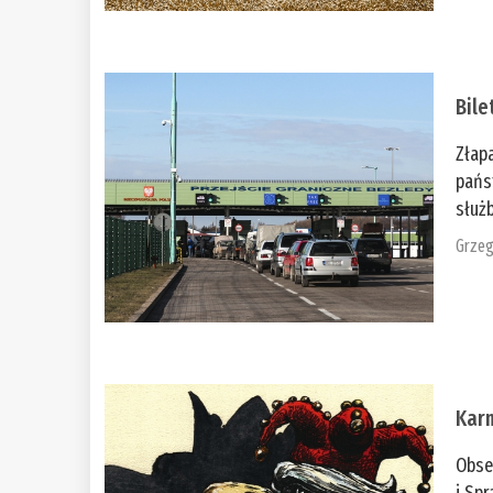
Bile
Złap
pańs
służb
Grzeg
Kar
Obse