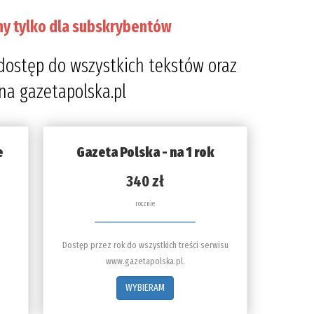
ny tylko dla subskrybentów
dostęp do wszystkich tekstów oraz
 na gazetapolska.pl
e
Gazeta Polska - na 1 rok
340 zł
rocznie
Dostęp przez rok do wszystkich treści serwisu
www.gazetapolska.pl.
WYBIERAM