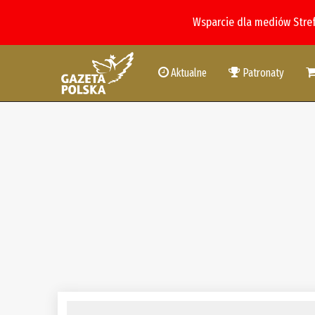
Wsparcie dla mediów Stre
Aktualne
Patronaty