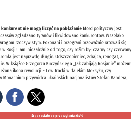
 konkurent nie mogą liczyć na pobłażanie
Mord polityczny jest
h czasów zgładzano tyranów i likwidowano konkurentów. Wszelako
rogom rzeczywistym. Pokonani i przegrani przeważnie ratowali się
 w Rosji! Tam, niezależnie od tego, czy reżim był czarny czy czerwony
remla jest naprawdę długie. Odszczepieniec, zdrajca, renegat, a
ie. W książce Grzegorza Kuczyńskiego „Jak zabijają Rosjanie” możem
rzeżona ikona rewolucji – Lew Trocki w dalekim Meksyku, czy
w Monachium przywódca ukraińskich nacjonalistów Stefan Bandera,
pozostało do przeczytania: 64%