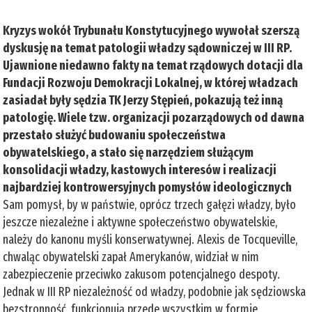
Kryzys wokół Trybunału Konstytucyjnego wywołał szerszą
dyskusję na temat patologii władzy sądowniczej w III RP.
Ujawnione niedawno fakty na temat rządowych dotacji dla
Fundacji Rozwoju Demokracji Lokalnej, w której władzach
zasiadał były sędzia TK Jerzy Stępień, pokazują też inną
patologię. Wiele tzw. organizacji pozarządowych od dawna
przestało służyć budowaniu społeczeństwa
obywatelskiego, a stało się narzędziem służącym
konsolidacji władzy, kastowych interesów i realizacji
najbardziej kontrowersyjnych pomysłów ideologicznych
Sam pomysł, by w państwie, oprócz trzech gałęzi władzy, było
jeszcze niezależne i aktywne społeczeństwo obywatelskie,
należy do kanonu myśli konserwatywnej. Alexis de Tocqueville,
chwaląc obywatelski zapał Amerykanów, widział w nim
zabezpieczenie przeciwko zakusom potencjalnego despoty.
Jednak w III RP niezależność od władzy, podobnie jak sędziowska
bezstronność, funkcjonują przede wszystkim w formie