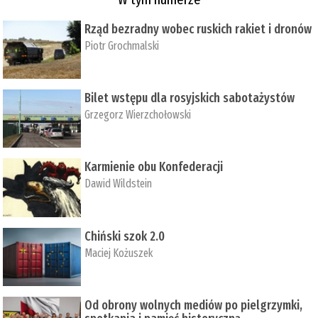
Rząd bezradny wobec ruskich rakiet i dronów
Piotr Grochmalski
Bilet wstępu dla rosyjskich sabotażystów
Grzegorz Wierzchołowski
Karmienie obu Konfederacji
Dawid Wildstein
Chiński szok 2.0
Maciej Kożuszek
Od obrony wolnych mediów po pielgrzymki,