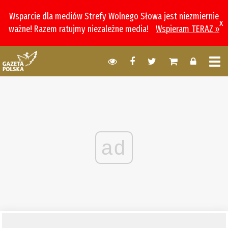
Wsparcie dla mediów Strefy Wolnego Słowa jest niezmiernie
x
ważne! Razem ratujmy niezależne media!
Wspieram TERAZ »
ad