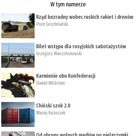
W tym numerze
Rząd bezradny wobec ruskich rakiet i dronów
Piotr Grochmalski
Bilet wstępu dla rosyjskich sabotażystów
Grzegorz Wierzchołowski
Karmienie obu Konfederacji
Dawid Wildstein
Chiński szok 2.0
Maciej Kożuszek
Od obrony wolnych mediów po pielgrzymki,