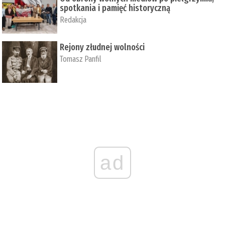
spotkania i pamięć historyczną
Redakcja
Rejony złudnej wolności
Tomasz Panfil
ad