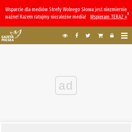
Wsparcie dla mediów Strefy Wolnego Słowa jest niezmiernie
x
ważne! Razem ratujmy niezależne media!
Wspieram TERAZ »
ad