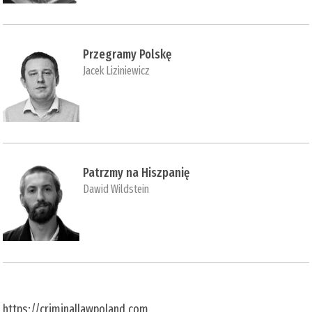
Przegramy Polskę
Jacek Liziniewicz
Patrzmy na Hiszpanię
Dawid Wildstein
https://criminallawpoland.com