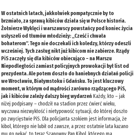
W ostatnich latach, jakkolwiek pompatycznie by to
brzmiało, za sprawą kibiców działa się w Polsce historia.
Żołnierze Wyklęci i warszawscy powstańcy pod koniec życia
usłyszeli od tłumów młodzieży: „Cześć i chwała
bohaterom”. Tego nie doczekali ich koledzy, którzy odeszli
wcześniej. Tych zasług nikt już kibicom nie zabierze. Rządy
PiS zaczęły się dla kibiców obiecująco – na Marszu
Niepodległości zamiast policyjnych prowokacji był list od
prezydenta. Ale potem doszło do haniebnych działań policji
we Wrocławiu, Białymstoku i Gdańsku. To jest kluczowy
moment, w którym od mądrości zarówno rządzącego PiS,
jak i kibiców zależy dalszy bieg wydarzeń
Każdy, kto – jak
niżej podpisany – chodził na stadion przez ćwierć wieku,
wyczuwa niezwykłość i nietypowość sytuacji, do której doszło
po zwycięstwie PiS. Dla policjanta szokiem jest informacja, że
kibol, którego nie lubił od zawsze, a przez ostatnie lata kazano
mu go nękać, to teraz Szanowny Pan Kibol, którego ma