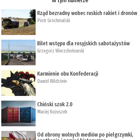
Rząd bezradny wobec ruskich rakiet i dronów
Piotr Grochmalski
Bilet wstępu dla rosyjskich sabotażystów
Grzegorz Wierzchołowski
Karmienie obu Konfederacji
Dawid Wildstein
Chiński szok 2.0
Maciej Kożuszek
Od obrony wolnych mediów po pielgrzymki,