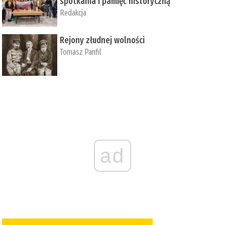
spotkania i pamięć historyczną
Redakcja
Rejony złudnej wolności
Tomasz Panfil
ad