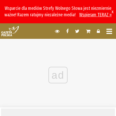
Wsparcie dla mediów Strefy Wolnego Słowa jest niezmiernie
x
ważne! Razem ratujmy niezależne media!
Wspieram TERAZ »
ad