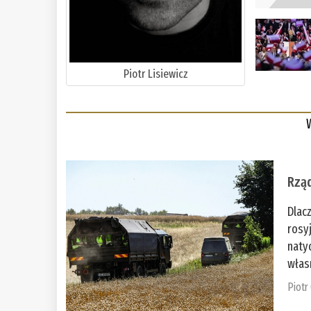
Piotr Lisiewicz
Rząd
Dlac
rosy
naty
włas
Piotr