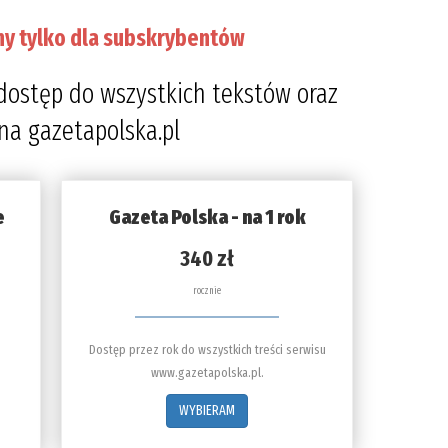
ny tylko dla subskrybentów
dostęp do wszystkich tekstów oraz
 na gazetapolska.pl
e
Gazeta Polska - na 1 rok
340 zł
rocznie
Dostęp przez rok do wszystkich treści serwisu
www.gazetapolska.pl.
WYBIERAM