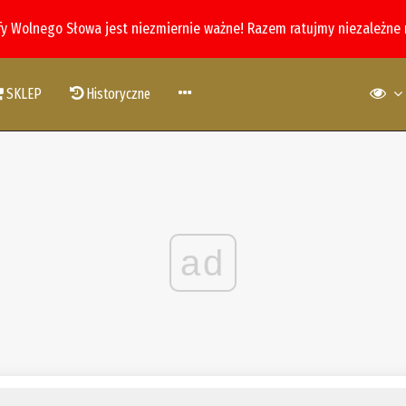
fy Wolnego Słowa jest niezmiernie ważne! Razem ratujmy niezależne
SKLEP
Historyczne
ad