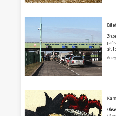
Bile
Złap
pańs
służb
Grzeg
Kar
Obse