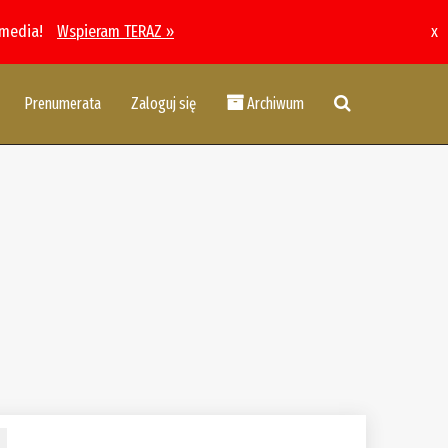
 media!
Wspieram TERAZ »
x
Prenumerata
Zaloguj się
Archiwum