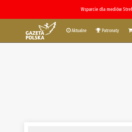
Wsparcie dla mediów Stre
Aktualne
Patronaty