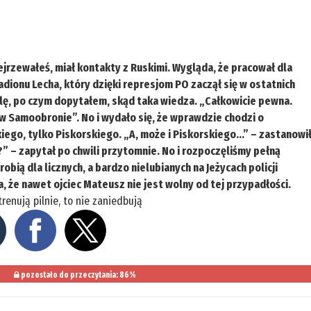
jrzewałeś, miał kontakty z Ruskimi. Wygląda, że pracował dla
tadionu Lecha, który dzięki represjom PO zaczął się w ostatnich
lę, po czym dopytałem, skąd taka wiedza. „Całkowicie pewna.
 w Samoobronie”. No i wydało się, że wprawdzie chodzi o
ego, tylko Piskorskiego. „A, może i Piskorskiego…” – zastanowi
ę?” – zapytał po chwili przytomnie. No i rozpoczęliśmy pełną
obią dla licznych, a bardzo nielubianych na Jeżycach policji
a, że nawet ojciec Mateusz nie jest wolny od tej przypadłości.
renują pilnie, to nie zaniedbują
pozostało do przeczytania: 86%