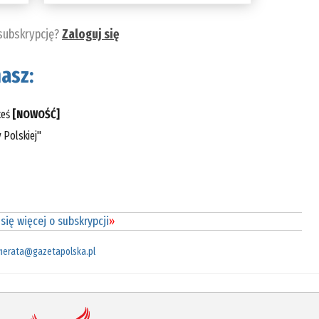
 subskrypcję?
Zaloguj się
asz:
teś
[NOWOŚĆ]
 Polskiej"
się więcej o subskrypcji
»
merata@gazetapolska.pl