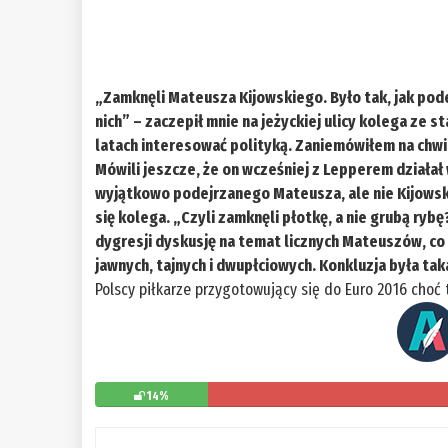
„Zamknęli Mateusza Kijowskiego. Było tak, jak pode
nich” – zaczepił mnie na jeżyckiej ulicy kolega ze s
latach interesować polityką. Zaniemówiłem na chwi
Mówili jeszcze, że on wcześniej z Lepperem działał
wyjątkowo podejrzanego Mateusza, ale nie Kijowski
się kolega. „Czyli zamknęli płotkę, a nie grubą ryb
dygresji dyskusję na temat licznych Mateuszów, co r
jawnych, tajnych i dwupłciowych. Konkluzja była tak
Polscy piłkarze przygotowujący się do Euro 2016 choć t
14%