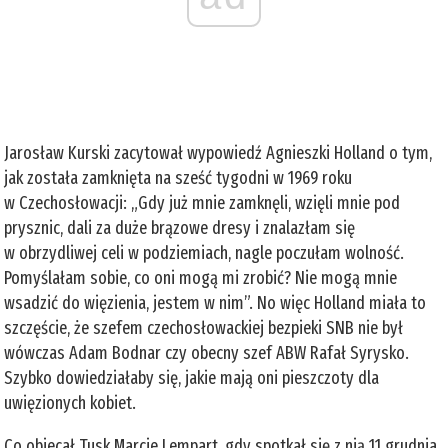
Jarosław Kurski zacytował wypowiedź Agnieszki Holland o tym,
jak została zamknięta na sześć tygodni w 1969 roku
w Czechosłowacji: „Gdy już mnie zamknęli, wzięli mnie pod
prysznic, dali za duże brązowe dresy i znalazłam się
w obrzydliwej celi w podziemiach, nagle poczułam wolność.
Pomyślałam sobie, co oni mogą mi zrobić? Nie mogą mnie
wsadzić do więzienia, jestem w nim”. No więc Holland miała to
szczęście, że szefem czechosłowackiej bezpieki SNB nie był
wówczas Adam Bodnar czy obecny szef ABW Rafał Syrysko.
Szybko dowiedziałaby się, jakie mają oni pieszczoty dla
uwięzionych kobiet.
Co obiecał Tusk Marcie Lempart, gdy spotkał się z nią 11 grudnia