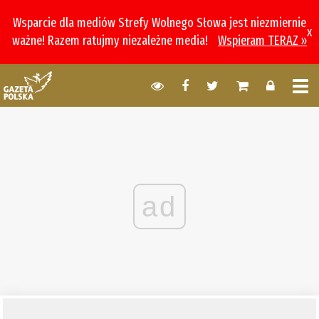
Wsparcie dla mediów Strefy Wolnego Słowa jest niezmiernie
x
ważne! Razem ratujmy niezależne media!
Wspieram TERAZ »
ad