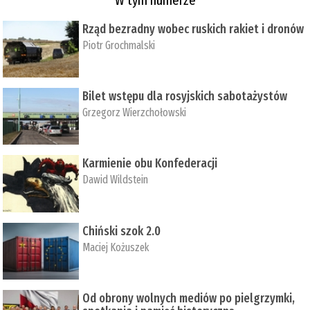
Rząd bezradny wobec ruskich rakiet i dronów
Piotr Grochmalski
Bilet wstępu dla rosyjskich sabotażystów
Grzegorz Wierzchołowski
Karmienie obu Konfederacji
Dawid Wildstein
Chiński szok 2.0
Maciej Kożuszek
Od obrony wolnych mediów po pielgrzymki,