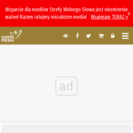
Wsparcie dla mediów Strefy Wolnego Słowa jest niezmiernie
x
ważne! Razem ratujmy niezależne media!
Wspieram TERAZ »
ad