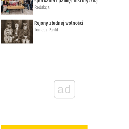
spotkania i pamięć historyczną
Redakcja
Rejony złudnej wolności
Tomasz Panfil
ad