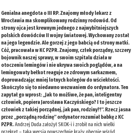
Genialna anegdota o III RP. Znajomy młody lekarz z
Wrocławia ma skomplikowany rodzinny rodowód. Od
strony ojca jest krewnym jednego z najwybitniejszych
polskich dowódców II wojny światowej. Wychowany został
na jego legendzie. Ale gorzej z jego babcią od strony matki.
Cóż, pracowała w KC PZPR. Znajomy, człek porządny, szczery
bojownik naszej sprawy, w swoim szpitalu działa w
otoczeniu lemingów i nie ukrywa swoich poglądów, a na
lemingowaty bełkot reaguje ze zdrowym sarkazmem,
doprowadzając mniej lotnych kolegów do wściekłości.
Skończyło się to niedawno wezwaniem do ordynatora. Ten
zapytał go wprost: „Jak to możliwe, że pan, inteligentny
człowiek, popiera Jarosława Kaczyńskiego? I to jeszcze
człowiek z takiej porządnej, jak pan, rodziny?!”. Rzecz jasna
przez „porządną rodzinę” ordynator rozumiał babkę z KC
PZPR.
Andrzej Duda założył SKOK-i i zrobił na nich wielki
przekręt – taka wersja powszechnie krąży obecnie wśród