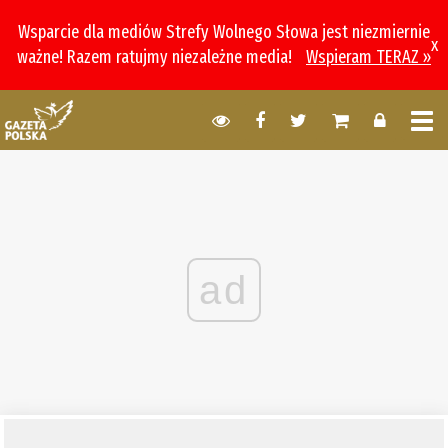
Wsparcie dla mediów Strefy Wolnego Słowa jest niezmiernie
x
ważne! Razem ratujmy niezależne media!
Wspieram TERAZ »
ad