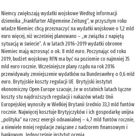
Niemcy zwiększają wydatki wojskowe Według informacji
dziennika „Frankfurter Allgemeine Zeitung”, w przyszłym roku
władze Niemiec chcą przeznaczyć na wydatki wojskowe o 1,2 mld
euro więcej, niż wcześniej planowano – „w związku z napiętą
sytuacją w świecie”. A w latach 2016–2019 wydatki obronne
Niemiec mają wzrosnąć o ok. 8 mld euro. Poczynając od roku
2019, budżet wojskowy RFN ma być na poziomie co najmniej 35
mld euro rocznie. Wcześniejsze plany rządu na rok 2016
przewidywały zmniejszenie wydatków na Bundeswehrę o 0,6 mld
euro. Brytyjskie koszty regulacji UE Brytyjski instytut
ekonomiczny Open Europe szacuje, że w ostatnich latach łączne
koszty stu najdroższych regulacji i nakazów władz Unii
Europejskiej wynosiły w Wielkiej Brytanii średnio 33,3 mld funtów
rocznie. Najwięcej kosztuje Brytyjczyków i ich gospodarkę unijna
„polityka” na rzecz energii odnawialnej – 4,7 mld funtów rocznie,
a niewiele mniej regulacje związane z nadzorem finansowym i
bankowym. Jednocześnie instytut ocenia,