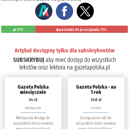
27%
pozostało do przeczytania: 73%
Artykuł dostępny tylko dla subskrybentów
SUBSKRYBUJ
aby mieć dostęp do wszystkich
tekstów oraz lektora na gazetapolska.pl
Gazeta Polska
Gazeta Polska - na
miesięcznie
1 rok
34 zł
340 zł
miesięcznie
rocznie
Miesięczny dostęp do
Dostęp przez rok do
wszystkich treści serwisu
wszystkich treści serwisu
www.gazetapolska.pl.
www.gazetapolska.pl.