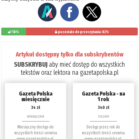
18%
pozostało do przeczytania: 82%
Artykuł dostępny tylko dla subskrybentów
SUBSKRYBUJ
aby mieć dostęp do wszystkich
tekstów oraz lektora na gazetapolska.pl
Gazeta Polska
Gazeta Polska - na
miesięcznie
1 rok
34 zł
340 zł
miesięcznie
rocznie
Miesięczny dostęp do
Dostęp przez rok do
wszystkich treści serwisu
wszystkich treści serwisu
www.gazetapolska.pl.
www.gazetapolska.pl.