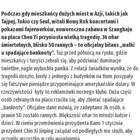
Podczas gdy mieszkańcy dużych miast w Azji, takich jak
Tajpej, Tokio czy Seul, witali Nowy Rok koncertami i
pokazami fajerwerków, noworoczna zabawa w Szanghaju
na placu Chen Yi przyniosła wielką tragedię. 36 ofiar
śmiertelnych, blisko 50 rannych – to oficjalny bilans „walki
o spadające banknoty”.
Tuż przed północą na rynku, gdzie
mieszkańcy i turyści zebrali się, aby podziwiać iluminacje
świetlne, nagle wybuchła panika. Z relacji świadków wynika, że do
tragedii doszło, kiedy z jednego z budynków na tłum posypały
się fałszywe pieniądze przypominające amerykańskie dolary. W
rzeczywistości były to reklamówki nocnego klubu. Duża część
osób zebranych na placu rzuciła się, aby zbierać spadające
„banknoty”. Oficjalne dane mówią, że zadeptano 36 osób, a
prawie 50 zostało rannych. Większość ofiar to młodzi ludzie i
dzieci. W cieniu przemówienia prezydenta Rano 1 stycznia
prezydent Chin Xi Jinping zażądał od podległych mu służb, aby
uczyniły wszystko w celu wyjaśnienia