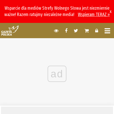
Wsparcie dla mediów Strefy Wolnego Słowa jest niezmiernie
x
ważne! Razem ratujmy niezależne media!
Wspieram TERAZ »
ad