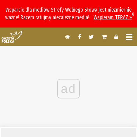
Wsparcie dla mediów Strefy Wolnego Słowa jest niezmiernie
x
ważne! Razem ratujmy niezależne media!
Wspieram TERAZ »
ad