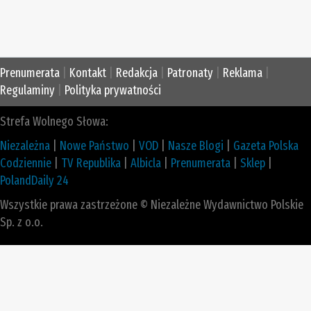
Prenumerata
|
Kontakt
|
Redakcja
|
Patronaty
|
Reklama
|
Regulaminy
|
Polityka prywatności
Strefa Wolnego Słowa:
Niezależna
|
Nowe Państwo
|
VOD
|
Nasze Blogi
|
Gazeta Polska
Codziennie
|
TV Republika
|
Albicla
|
Prenumerata
|
Sklep
|
PolandDaily 24
Wszystkie prawa zastrzeżone © Niezależne Wydawnictwo Polskie
Sp. z o.o.