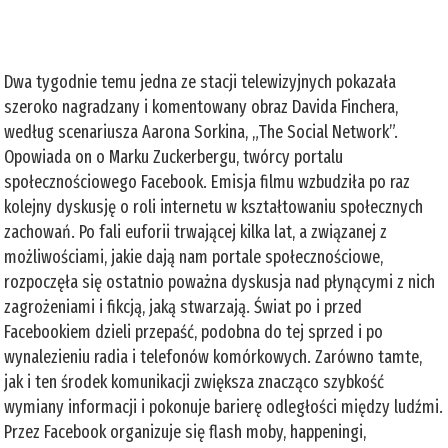
Dwa tygodnie temu jedna ze stacji telewizyjnych pokazała
szeroko nagradzany i komentowany obraz Davida Finchera,
według scenariusza Aarona Sorkina, „The Social Network”.
Opowiada on o Marku Zuckerbergu, twórcy portalu
społecznościowego Facebook. Emisja filmu wzbudziła po raz
kolejny dyskusję o roli internetu w kształtowaniu społecznych
zachowań. Po fali euforii trwającej kilka lat, a związanej z
możliwościami, jakie dają nam portale społecznościowe,
rozpoczęła się ostatnio poważna dyskusja nad płynącymi z nich
zagrożeniami i fikcją, jaką stwarzają. Świat po i przed
Facebookiem dzieli przepaść, podobna do tej sprzed i po
wynalezieniu radia i telefonów komórkowych. Zarówno tamte,
jak i ten środek komunikacji zwiększa znacząco szybkość
wymiany informacji i pokonuje barierę odległości między ludźmi.
Przez Facebook organizuje się flash moby, happeningi,