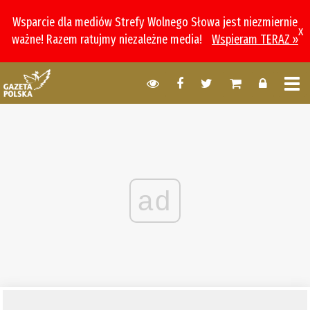
Wsparcie dla mediów Strefy Wolnego Słowa jest niezmiernie
x
ważne! Razem ratujmy niezależne media!
Wspieram TERAZ »
ad