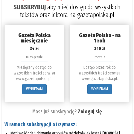
SUBSKRYBUJ
aby mieć dostęp do wszystkich
tekstów oraz lektora na gazetapolska.pl
Gazeta Polska
Gazeta Polska - na
miesięcznie
1 rok
34 zł
340 zł
miesięcznie
rocznie
Miesięczny dostęp do
Dostęp przez rok do
wszystkich treści serwisu
wszystkich treści serwisu
www.gazetapolska.pl.
www.gazetapolska.pl.
WYBIERAM
WYBIERAM
Masz już subskrypcję?
Zaloguj się
W ramach subskrypcji otrzymasz:
Możliwość odsłuchiwania artykułów gdziekolwiek jesteś
[NOWOŚĆ]