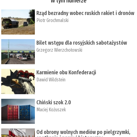
W tym numerze
Rząd bezradny wobec ruskich rakiet i dronów
Piotr Grochmalski
Bilet wstępu dla rosyjskich sabotażystów
Grzegorz Wierzchołowski
Karmienie obu Konfederacji
Dawid Wildstein
Chiński szok 2.0
Maciej Kożuszek
Od obrony wolnych mediów po pielgrzymki,