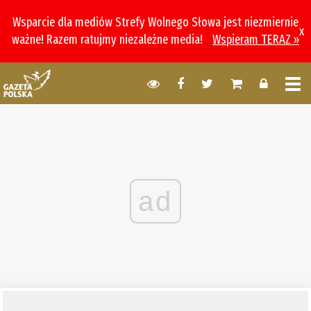
Wsparcie dla mediów Strefy Wolnego Słowa jest niezmiernie
x
ważne! Razem ratujmy niezależne media!
Wspieram TERAZ »
ad