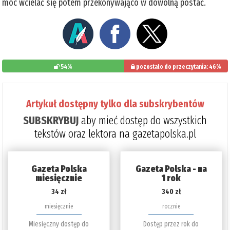
móc wcielać się potem przekonywająco w dowolną postać.
54%
pozostało do przeczytania: 46%
Artykuł dostępny tylko dla subskrybentów
SUBSKRYBUJ
aby mieć dostęp do wszystkich
tekstów oraz lektora na gazetapolska.pl
Gazeta Polska
Gazeta Polska - na
miesięcznie
1 rok
34 zł
340 zł
miesięcznie
rocznie
Miesięczny dostęp do
Dostęp przez rok do