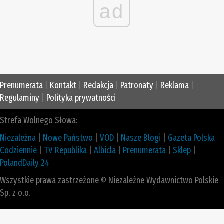
ad
Prenumerata
|
Kontakt
|
Redakcja
|
Patronaty
|
Reklama
|
Regulaminy
|
Polityka prywatności
Strefa Wolnego Słowa:
Niezależna
|
Nowe Państwo
|
VOD
|
Nasze Blogi
|
Gazeta Polska
Codziennie
|
TV Republika
|
Albicla
|
Prenumerata
|
Sklep
|
PolandDaily 24
Wszystkie prawa zastrzeżone © Niezależne Wydawnictwo Polskie
Sp. z o.o.