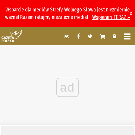
Wsparcie dla mediów Strefy Wolnego Słowa jest niezmiernie
x
ważne! Razem ratujmy niezależne media!
Wspieram TERAZ »
ad